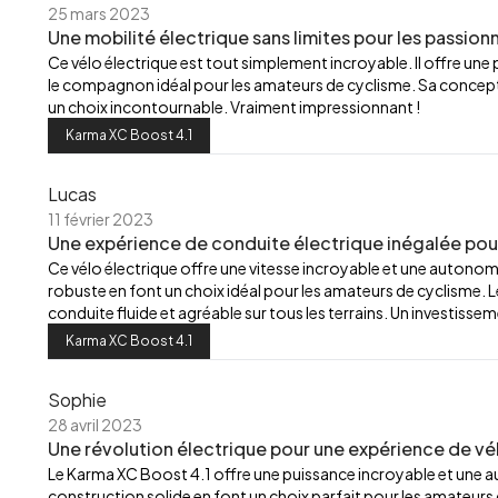
25 mars 2023
Une mobilité électrique sans limites pour les passion
Ce vélo électrique est tout simplement incroyable. Il offre une
le compagnon idéal pour les amateurs de cyclisme. Sa concept
un choix incontournable. Vraiment impressionnant !
Karma XC Boost 4.1
Lucas
11 février 2023
Une expérience de conduite électrique inégalée pour
Ce vélo électrique offre une vitesse incroyable et une autonom
robuste en font un choix idéal pour les amateurs de cyclisme.
conduite fluide et agréable sur tous les terrains. Un investisseme
Karma XC Boost 4.1
Sophie
28 avril 2023
Une révolution électrique pour une expérience de vél
Le Karma XC Boost 4.1 offre une puissance incroyable et une a
construction solide en font un choix parfait pour les amateurs