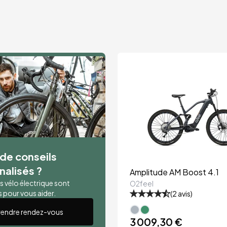
de conseils
nalisés ?
Amplitude AM Boost 4.1
s vélo électrique sont
O2feel
 pour vous aider.
(
2
avis)
rendre rendez-vous
3 009,30 €