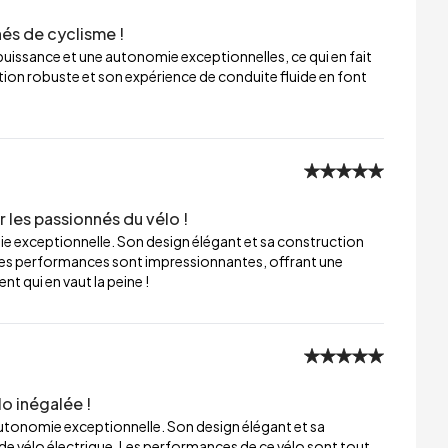
nés de cyclisme !
 puissance et une autonomie exceptionnelles, ce qui en fait
ion robuste et son expérience de conduite fluide en font
 les passionnés du vélo !
ie exceptionnelle. Son design élégant et sa construction
 Les performances sont impressionnantes, offrant une
nt qui en vaut la peine !
o inégalée !
utonomie exceptionnelle. Son design élégant et sa
 de vélo électrique. Les performances de ce vélo sont tout