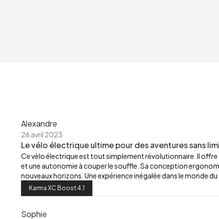
Alexandre
26 avril 2023
Le vélo électrique ultime pour des aventures sans limi
Ce vélo électrique est tout simplement révolutionnaire. Il off
et une autonomie à couper le souffle. Sa conception ergonomiqu
nouveaux horizons. Une expérience inégalée dans le monde du 
Karma XC Boost 4.1
Sophie