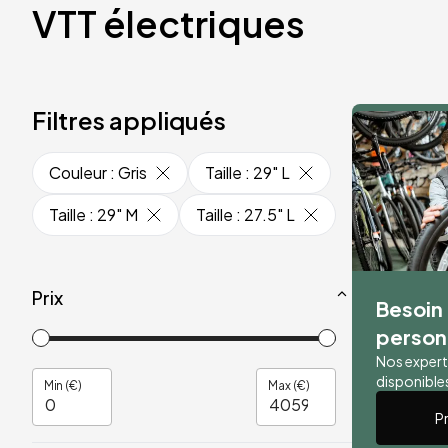
VTT électriques
Filtres appliqués
Couleur
:
Gris
Taille
:
29" L
Taille
:
29" M
Taille
:
27.5" L
Prix
Besoin 
person
Nos expert
disponibles
Min (€)
Max (€)
P