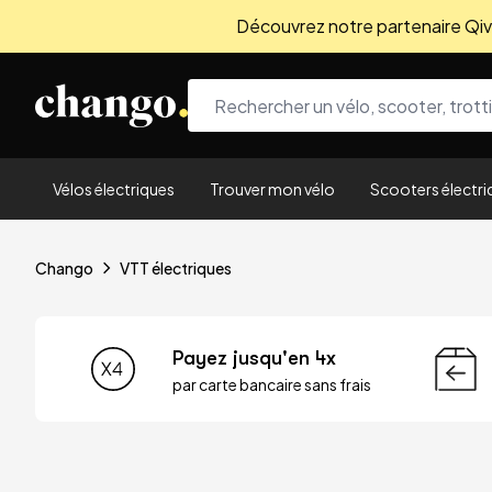
Découvrez notre partenaire Qivio
Skip to content
Vélos électriques
Trouver mon vélo
Scooters électri
Chango
VTT électriques
Payez jusqu'en 4x
par carte bancaire sans frais