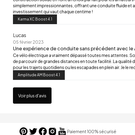
simplement impressionnantes, offrant une conduite fluide et ag
investissement qui vaut chaque centime !
Karma XC Boost 4.1
Lucas
05 février 2023
Une expérience de conduite sans précédent avec le 
Ce vélo électrique a vraiment dépassé toutes mes attentes. So
de parcourir de grandes distances en toute facilité. La qualité 
pour les trajets quotidiens ou les escapades en plein air. Je le
Amplitude AM Boost 4.1
Voir plus d'avis
Paiement 100% sécurisé