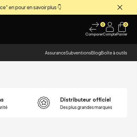
ce" en pour en savoir plus 👇
Fermer
0
0
Comparer
Compte
Panier
Assurance
Subventions
Blog
Boîte à outils
ns
Distributeur officiel
rité
Des plus grandes marques