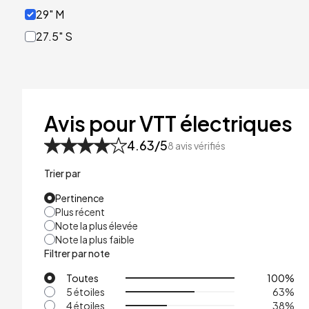
29" M
27.5" S
Avis pour VTT électriques
4.63
/5
8
avis vérifiés
Trier par
Pertinence
Plus récent
Note la plus élevée
Note la plus faible
Filtrer par note
Toutes
100
%
5 étoiles
63
%
4 étoiles
38
%