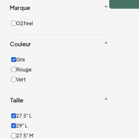
Marque
O2feel
Couleur
Gris
Rouge
Vert
Taille
27.5" L
29" L
27.5" M