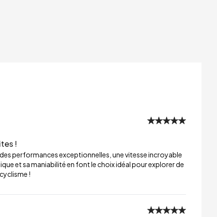
tes !
re des performances exceptionnelles, une vitesse incroyable
e et sa maniabilité en font le choix idéal pour explorer de
cyclisme !