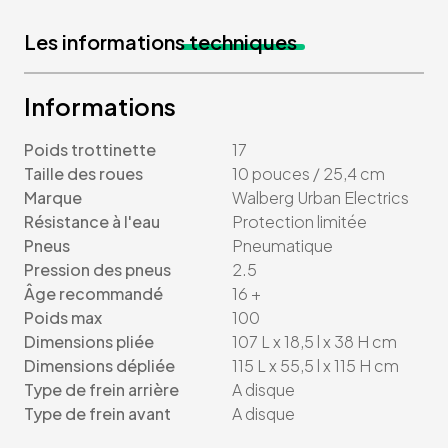
Les informations
techniques
Informations
Poids trottinette
17
Taille des roues
10 pouces / 25,4 cm
Marque
Walberg Urban Electrics
Résistance à l'eau
Protection limitée
Pneus
Pneumatique
Pression des pneus
2.5
Âge recommandé
16 +
Poids max
100
Dimensions pliée
107 L x 18,5 l x 38 H cm
Dimensions dépliée
115 L x 55,5 l x 115 H cm
Type de frein arrière
A disque
Type de frein avant
A disque