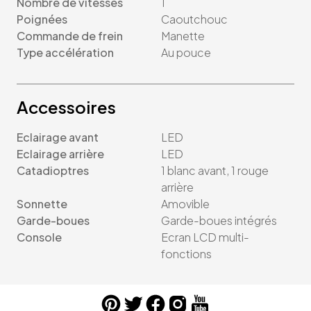
Nombre de vitesses
1
Poignées
Caoutchouc
Commande de frein
Manette
Type accélération
Au pouce
Accessoires
Eclairage avant
LED
Eclairage arrière
LED
Catadioptres
1 blanc avant, 1 rouge
arrière
Sonnette
Amovible
Garde-boues
Garde-boues intégrés
Console
Ecran LCD multi-
fonctions