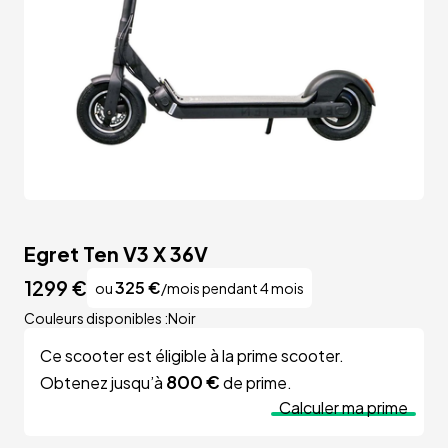
Egret Ten V3 X 36V
1299
€
325
€
ou
/mois pendant 4 mois
Couleurs disponibles :
Noir
Ce scooter est éligible à la prime scooter.
800 €
Obtenez jusqu’à
de prime.
Calculer ma prime