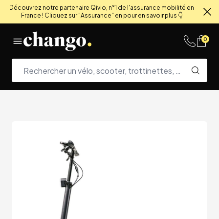
Découvrez notre partenaire Qivio, n°1 de l'assurance mobilité en
France ! Cliquez sur "Assurance" en pour en savoir plus 👇
Fe
Skip to content
0