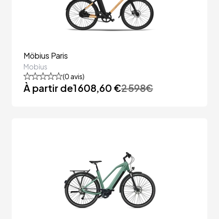
Möbius Paris
Mobius
(
0
avis)
À partir de
1 608,60 €
2 598
€