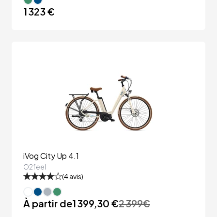
1 323 €
iVog City Up 4.1
O2feel
(
4
avis)
À partir de
1 399,30 €
2 399
€