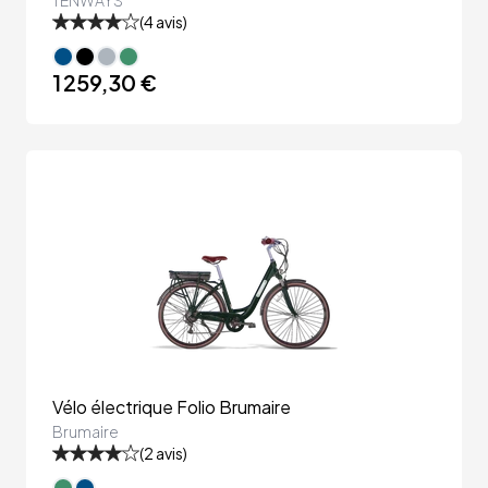
TENWAYS
(
4
avis)
1 259,30 €
Vélo électrique Folio Brumaire
Brumaire
(
2
avis)