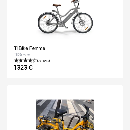
TilBike Femme
TilGreen
(
3
avis)
1 323 €