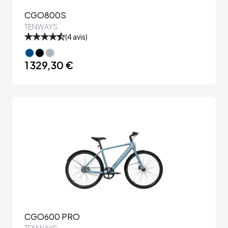
CGO800S
TENWAYS
(
4
avis)
1 329,30 €
CGO600 PRO