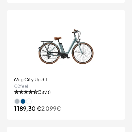
iVog City Up 3.1
O2feel
(
3
avis)
1 189,30 €
2 099
€