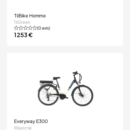
TilBike Homme
TilGreen
(
0
avis)
1 253 €
Everyway E300
Wayscral