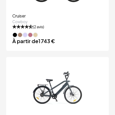
Cruiser
Cowboy
(
2
avis)
À partir de
1 743 €