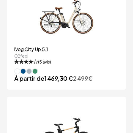
iVog City Up 5.1
O2feel
(
5
avis)
À partir de
1 469,30 €
2 499
€