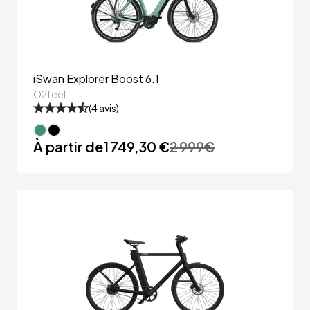
iSwan Explorer Boost 6.1
O2feel
(
4
avis)
À partir de
1 749,30 €
2 999
€