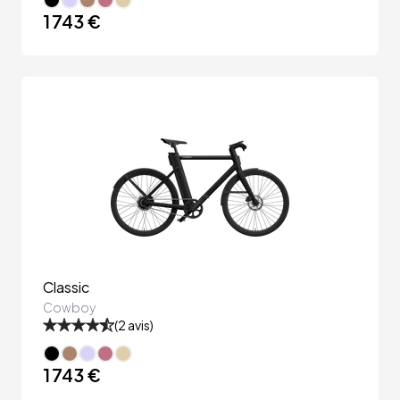
1 743 €
Classic
Cowboy
(
2
avis)
1 743 €