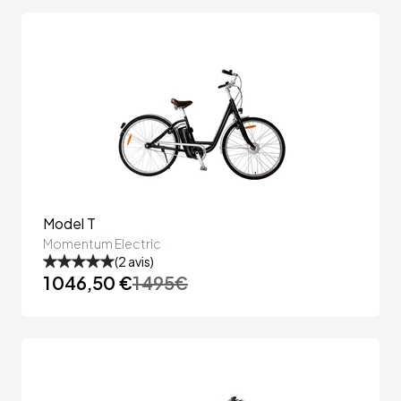
Model T
Momentum Electric
(
2
avis)
1 046,50 €
1 495
€