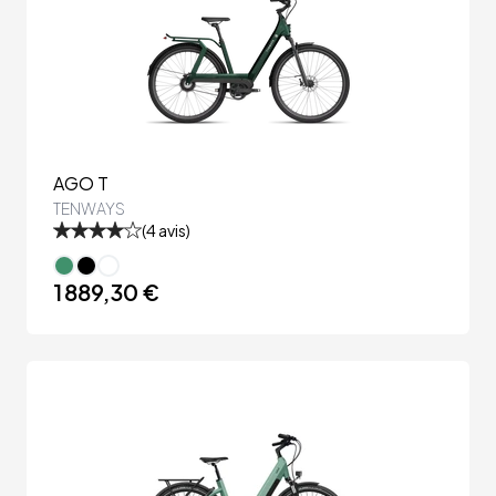
AGO T
TENWAYS
(
4
avis)
1 889,30 €