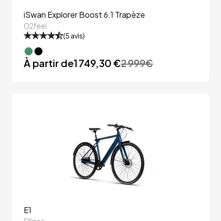
iSwan Explorer Boost 6.1 Trapèze
O2feel
(
5
avis)
À partir de
1 749,30 €
2 999
€
E1