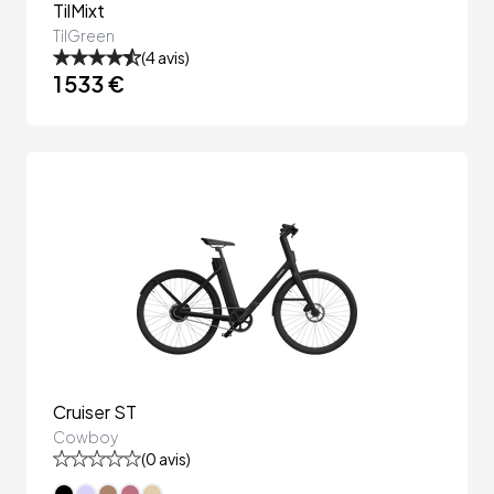
TilMixt
TilGreen
(
4
avis)
1 533 €
Cruiser ST
Cowboy
(
0
avis)