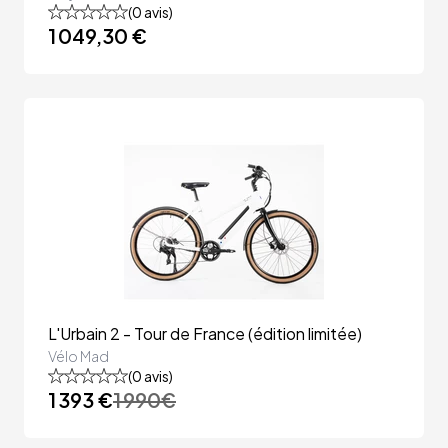
(
0
avis)
1 049,30 €
L'Urbain 2 - Tour de France (édition limitée)
Vélo Mad
(
0
avis)
1 393 €
1 990
€