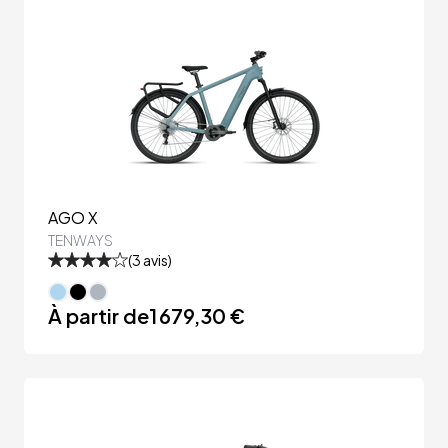
AGO X
TENWAYS
(
3
avis)
À partir de
1 679,30 €