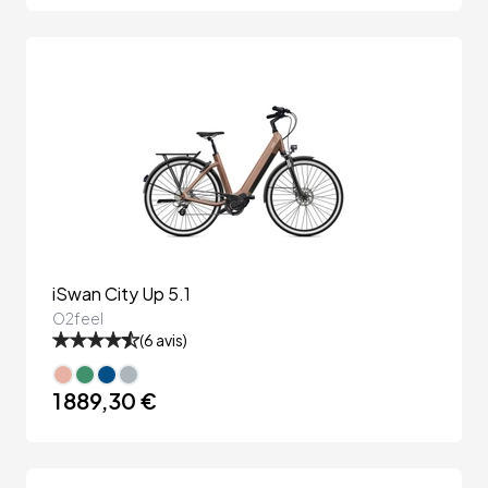
iSwan City Up 5.1
O2feel
(
6
avis)
1 889,30 €