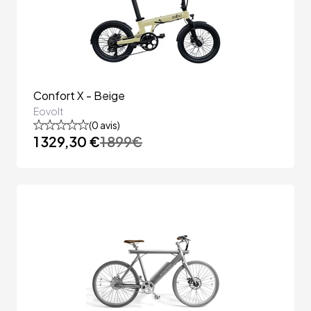
Confort X - Beige
Eovolt
(
0
avis)
1 329,30 €
1 899
€