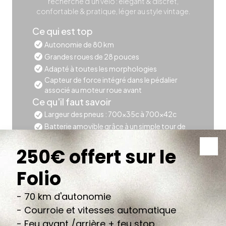
recherche d'un vélo : élégant & discret,
confortable & pratique, léger au style vintage.
Ce qui est top
Autonomie de 80 km
Grandes roues de 28 pouces
Adapté à toutes les morphologies
Capteur de force intégré dans le pédalier
associé au moteur roue avant
Ce qu'il faut savoir
Largeur des pneus : 700x35c à 700x42c
Batterie amovible grâce à un simple tour de
clé
La batterie se met en veille après un certain
moment d'inutilisation. Pour la réveiller,
activer le bouton situé sur la tranche de
l'accumulateur