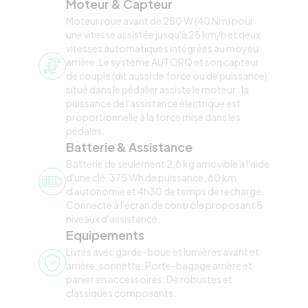
Moteur & Capteur
Moteur roue avant de 250 W (40 Nm) pour
une vitesse assistée jusqu'à 25 km/h et deux
vitesses automatiques intégrées au moyeu
arrière. Le système AUTORQ et son capteur
de couple (dit aussi de force ou de puissance)
situé dans le pédalier assiste le moteur : la
puissance de l'assistance électrique est
proportionnelle à la force mise dans les
pédales.
Batterie & Assistance
Batterie de seulement 2,8 kg amovible à l'aide
d'une clé. 375 Wh de puissance, 80 km
d'autonomie et 4h30 de temps de recharge.
Connecté à l'écran de contrôle proposant 5
niveaux d'assistance.
Equipements
Livrés avec garde-boue et lumières avant et
arrière, sonnette. Porte-bagage arrière et
panier en accessoires. De robustes et
classiques composants.