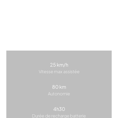
ABUS
Niveau de protection 10
Chaîne à maillons carrés
FUBICY niveau 2 roues
25 km/h
Vitesse max assistée
80 km
Autonomie
4h30
Durée de recharge batterie