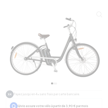
Zoom
Payez jusqu’en 4x sans frais par carte bancaire.
Qivio assure votre vélo à partir de 3,90 € par mois