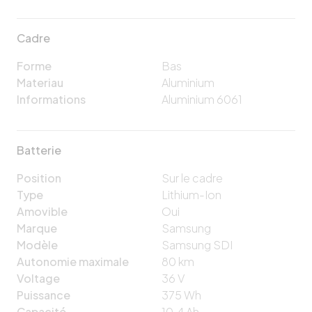
Cadre
Forme
Bas
Materiau
Aluminium
Informations
Aluminium 6061
Batterie
Position
Sur le cadre
Type
Lithium-Ion
Amovible
Oui
Marque
Samsung
Modèle
Samsung SDI
Autonomie maximale
80
km
Voltage
36
V
Puissance
375
Wh
Capacité
10.4
Ah