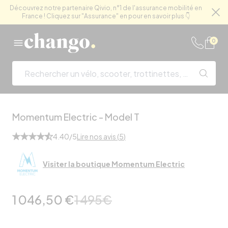
Découvrez notre partenaire Qivio, n°1 de l'assurance mobilité en
France ! Cliquez sur "Assurance" en pour en savoir plus 👇
Fe
Skip to content
0
Momentum Electric
-
Model T
4.40
/5
Lire nos avis (
5
)
Visiter la boutique
Momentum Electric
1 046,50 €
1 495
€