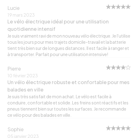
Lucie
19 mars 2023
Le vélo électrique idéal pour une utilisation
quotidienne intensif
Je suis vraiment ravi de mon nouveau vélo électrique. Je l'utilise
tous les jours pour mes trajets domicile-travail et la batterie
tient très bien sur de longues distances. Il est facile à ranger et
à transporter. Parfait pour une utilisation intensive!
Pierre
10 février 2023
Un vélo électrique robuste et confortable pour mes
balades en ville
Je suis très satisfait de mon achat. Le vélo est facile à
conduire, confortable et solide. Les freins sont réactifs et les
pneus tiennent bien sur toutes les surfaces. Je recommande
ce vélo pour des balades en ville.
Sophie
05 janvier 2023