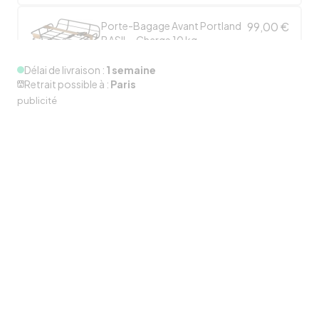
Porte-Bagage Avant Portland
99,00 €
BASIL - Charge 10 kg
Délai de livraison :
1 semaine
Retrait possible à :
Paris
publicité
Rétroviseur Collier Rond
19,00 €
ERGOTEC
Panier Unilux KLICKFIX 16L +
61,45 €
Fixation Guidon KLICKFIX
Antivol chaîne Iven 8210/110 cm
74,95 €