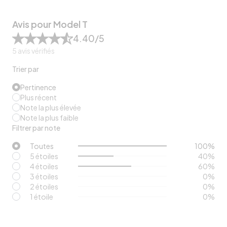
Avis pour Model T
4.40
/5
5
avis vérifiés
Trier par
Pertinence
Plus récent
Note la plus élevée
Note la plus faible
Filtrer par note
Toutes
100
%
5 étoiles
40
%
4 étoiles
60
%
3 étoiles
0
%
2 étoiles
0
%
1 étoile
0
%