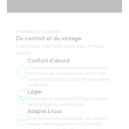
ELEGANCE & CONFORT
Du confort et du vintage
C'est beau, c'est bon, c'est bien, en tous
points.
Confort d'abord
Poignées avec repose poignets, selle royal
confort en gel, assise position droite. Ses
roues de 28 pouces fournissent un excellent
rendement.
Léger
D'un poids de seulement 20.8 kg, il reste un
des plus léger de sa catégorie.
Adapté à tous
Pour toutes les morphologies, uni-sexe et
mono-taille (idéalement 1m55 et 1m95),