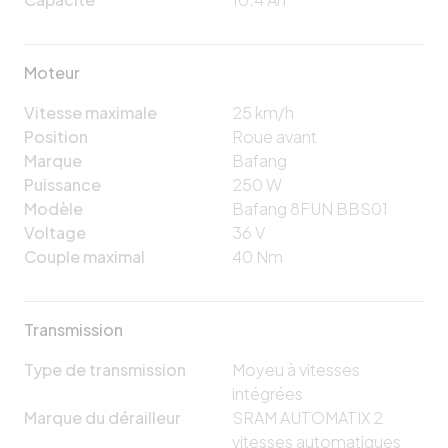
Moteur
Vitesse maximale
25
km/h
Position
Roue avant
Marque
Bafang
Puissance
250
W
Modèle
Bafang 8FUN BBS01
Voltage
36
V
Couple maximal
40
Nm
Transmission
Type de transmission
Moyeu à vitesses
intégrées
Marque du dérailleur
SRAM AUTOMATIX 2
vitesses automatiques