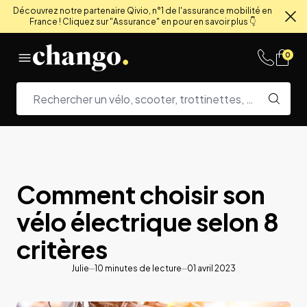
Découvrez notre partenaire Qivio, n°1 de l'assurance mobilité en
France ! Cliquez sur "Assurance" en pour en savoir plus 👇
Fe
Skip to content
0
Comment choisir son
vélo électrique selon 8
critères
Julie
10
minutes de lecture
01 avril 2023