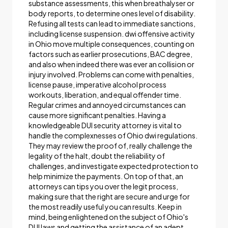
substance assessments, this when breathalyser or
body reports, to determine ones level of disability.
Refusing all tests can lead to immediate sanctions,
including license suspension. dwi offensive activity
in Ohio move multiple consequences, counting on
factors such as earlier prosecutions, BAC degree,
and also when indeed there was ever an collision or
injury involved. Problems can come with penalties,
license pause, imperative alcohol process
workouts, liberation, and equal offender time.
Regular crimes and annoyed circumstances can
cause more significant penalties. Having a
knowledgeable DUI security attorney is vital to
handle the complexnesses of Ohio dwi regulations.
They may review the proof of, really challenge the
legality of the halt, doubt the reliability of
challenges, and investigate expected protection to
help minimize the payments. On top of that, an
attorneys can tips you over the legit process,
making sure that the right are secure and urge for
the most readily useful you can results. Keep in
mind, being enlightened on the subject of Ohio's
DUI laws and getting the assistance of an adept