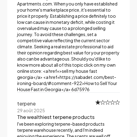
Apartments.com. When you only have established
your home's marketplace price, it's essential to
price it properly. Establishing a price definitely too
low can cause in monetary deficit, while costing it
overvalued may cause to a prolonged selling
journey. To avoid these challenges, set a
competitive value reflecting the current sector
climate. Seeking a real estate professional to aid
their opinion regarding best value for your property
also can be advantageous. Should you'd like to
know more about all of this topic click on my own
online store: <a href=>sell my house fast
georgia</a> <a href=https://sabadet.com/best-
ironing-board/#comment-922>How to Sell Your
House Fast in Georgia</a> 6d75976
terpene
29 août 2025
The wealthiest terpene products
I've been exploring terpene-based products
terpene warehouse recently, and I'm indeed
enjoying the experience. The scents are well off,