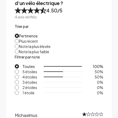
d'un vélo électrique ?
4.50
/5
4
avis vérifiés
Trier par
Pertinence
Plus récent
Note la plus élevée
Note la plus faible
Filtrer par note
Toutes
100
%
5 étoiles
50
%
4 étoiles
50
%
3 étoiles
0
%
2 étoiles
0
%
1 étoile
0
%
Michaelmus