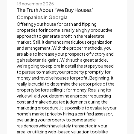
13 novembre 2025
The Truth About “We Buy Houses”
Companies in Georgia
Offering your house for cash and flipping
properties for income is really a highly productive
approach to generate profit in the real estate
market. Still, it demands meticulous organization
and arrangement. With the proper methods, you
are able to increase your prospects of victory and
gain substantial gains. With such a great article,
we're going to explore in detail the steps you need
to pursue to market your property promptly for
money and revolve houses for profit. Beginning, it
really is crucial to determine the sector price of the
property before selling it for money. Realizing its
value will aid you determine an proper requesting
cost and make educated judgments during the
marketing procedure. it is possible to evaluate your
home's market price by hiring a certified assessor,
evaluating your property to comparable
residences which have lately transacted in your
area, or utilizing web-based valuation tools like