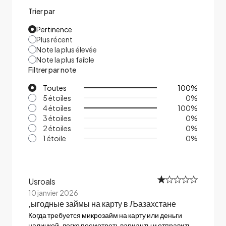
Trier par
Pertinence
Plus récent
Note la plus élevée
Note la plus faible
Filtrer par note
Toutes
100
%
5 étoiles
0
%
4 étoiles
100
%
3 étoiles
0
%
2 étoiles
0
%
1 étoile
0
%
Usroals
10 janvier 2026
‚ыгодные займы на карту в Љазахстане
Когда требуется микрозайм на карту или деньги
наличкой, легко посмотреть варианты и отправить