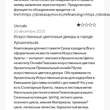
заявку заявление через интернет. Предусмотрен
функция по объединению кредитов <a
href=https://doskazaymov.kz/refinancing/>https://doska
Usroals
30 décembre 2025
Искусственные цветочные декоры в городе
Архангельске
Композиции для мест памяти Сразу к разделу Все о
оформлении на месте памяти Искусственные
букеты — интернет-магазин в Архангельске Цветы
на могилу Онлайн?магазин искусственных цветов в
Архангельске Премиальный онлайн?бутик
искусственных цветов и декора. Обслуживаем по
Архангельску Искусственные розы для надгробия в
Камышине (доставка онлайн) с доставкой Что у нас
есть Солитарные букеты, лианы и листовые ветки
Напольные растения и мини?композиции в кашпо
Сезонные коллекции: spring, летнего цикла,
осеннего цикла, зимние Материалы: премиум?
шелк, латексные лепестки, бархатистый велюр,