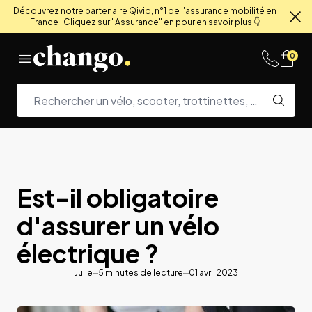
Découvrez notre partenaire Qivio, n°1 de l'assurance mobilité en
France ! Cliquez sur "Assurance" en pour en savoir plus 👇
Fe
Skip to content
0
Est-il obligatoire
d'assurer un vélo
électrique ?
Julie
5
minutes de lecture
01 avril 2023