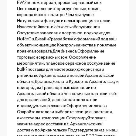
EVA?пеноматериал, проконсерванный мох
Цветовые решения: приглушённые, яркие,
корпоративные палитры Чем мы лучше
Натуральная фактура и невыгорающие оттенки
Износостойкость и лёгкость обслуживания
Отсутствие запахов и аллергенов, подходит для
HoReCa Дизайн?разработка оформлений под ваш
объект и концепцию Контроль качества и понятные
правила возврата Для бизнеса Оформление
торговых и сервисных зон. Оформление
мероприятий, плановое сервисное обслуживание,
bulk?поставки для мастерских флористики и
ритейла во Архангельске и по всей Архангельской
области. Доставка/оплата Курьер по Архангельску и
пригородам Транспортные компании по
Архангельской области Безналичные платежи, счёт
для организаций, депозитная оплата при
индивидуальных заказах Оформление заказа
Откройте каталог и выберите позицию: растения,
аксессуары, композиции Сформируйте заказ,
укажите адрес доставки в г. Архангельск или
доставку по Архангельску Подтвердите заказ, и наш
менеджер свяжется для уточнения B2B?клиентам