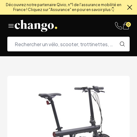
Découvrez notre partenaire Qivio, n°1 de l'assurance mobilité en
France ! Cliquez sur "Assurance" en pour en savoir plus 👇
Fe
Skip to content
0