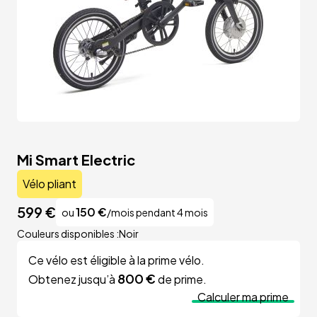
Mi Smart Electric
Vélo pliant
599
€
150
€
ou
/mois pendant 4 mois
Couleurs disponibles :
Noir
Ce vélo est éligible à la prime vélo.
800 €
Obtenez jusqu’à
de prime.
Calculer ma prime