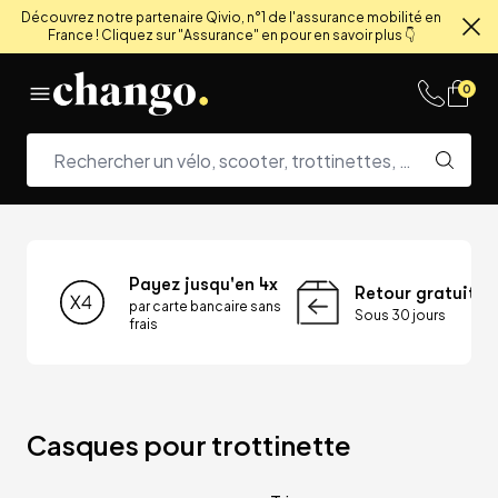
Découvrez notre partenaire Qivio, n°1 de l'assurance mobilité en
France ! Cliquez sur "Assurance" en pour en savoir plus 👇
Fe
Skip to content
0
Payez jusqu'en 4x
Retour gratuit
par carte bancaire sans
Sous 30 jours
frais
Casques pour trottinette