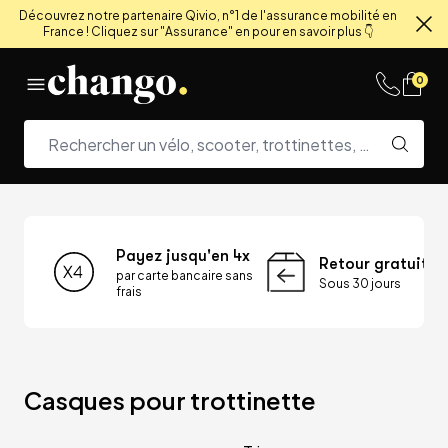
Découvrez notre partenaire Qivio, n°1 de l'assurance mobilité en
France ! Cliquez sur "Assurance" en pour en savoir plus 👇
Fe
Skip to content
0
Payez jusqu'en 4x
Retour gratuit
par carte bancaire sans
Sous 30 jours
frais
Casques pour trottinette