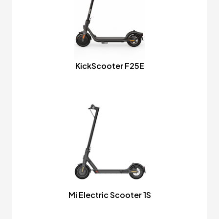
KickScooter F25E
Mi Electric Scooter 1S