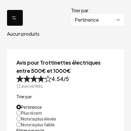
Trier par :
Aucun produits
Avis pour Trottinettes électriques
entre 500€ et 1000€
4.54
/5
13
avis vérifiés
Trier par
Pertinence
Plus récent
Note la plus élevée
Note la plus faible
Filtrer par note