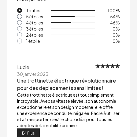
Toutes
100
%
5 étoiles
54
%
4 étoiles
46
%
3 étoiles
0
%
2 étoiles
0
%
1 étoile
0
%
Lucie
30 janvier 2023
Une trottinette électrique révolutionnaire
pour des déplacements sans limites !
Cette trottinette électrique est tout simplement
incroyable. Avec sa vitesse élevée, son autonomie
exceptionnelle et son design moderne, elle offre
une expérience de conduite inégalée. Facile à utiliser
et à transporter, c'est le choix idéal pour tous les
adeptes de la mobilité urbaine.
E4 Plus