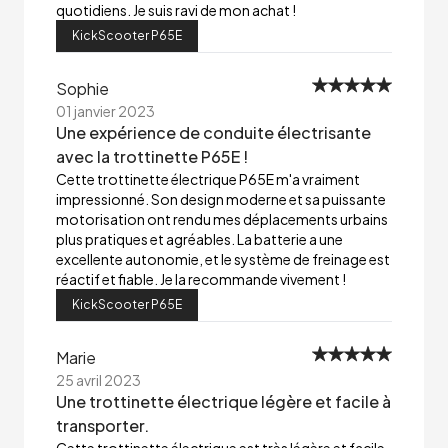
quotidiens. Je suis ravi de mon achat !
KickScooter P65E
Sophie
01 janvier 2023
Une expérience de conduite électrisante
avec la trottinette P65E !
Cette trottinette électrique P65E m'a vraiment
impressionné. Son design moderne et sa puissante
motorisation ont rendu mes déplacements urbains
plus pratiques et agréables. La batterie a une
excellente autonomie, et le système de freinage est
réactif et fiable. Je la recommande vivement !
KickScooter P65E
Marie
25 avril 2023
Une trottinette électrique légère et facile à
transporter.