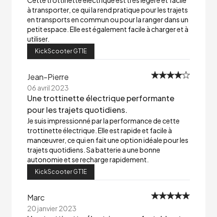
Cette trottinette électrique est très légère et facile
à transporter, ce qui la rend pratique pour les trajets
en transports en commun ou pour la ranger dans un
petit espace. Elle est également facile à charger et à
utiliser.
KickScooter GT1E
Jean-Pierre
06 avril 2023
Une trottinette électrique performante
pour les trajets quotidiens.
Je suis impressionné par la performance de cette
trottinette électrique. Elle est rapide et facile à
manœuvrer, ce qui en fait une option idéale pour les
trajets quotidiens. Sa batterie a une bonne
autonomie et se recharge rapidement.
KickScooter GT1E
Marc
20 janvier 2023