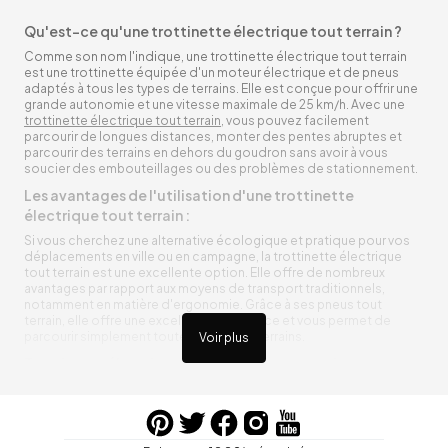
Qu'est-ce qu'une trottinette électrique tout terrain ?
Comme son nom l'indique, une trottinette électrique tout terrain
est une trottinette équipée d'un moteur électrique et de pneus
adaptés à tous les types de terrains. Elle est conçue pour offrir une
grande autonomie et une vitesse maximale de 25 km/h. Avec une
trottinette électrique tout terrain
, vous pouvez facilement
parcourir de longues distances, monter des pentes abruptes et
parcourir des terrains en dehors du goudron sans avoir à vous
soucier des embouteillages ou des problèmes de stationnement.
Les avantages de l'utilisation d'une trottinette
électrique tout terrain :
Si vous cherchez une alternative écologique et pratique pour vos
déplacements en ville ou en campagne, la trottinette électrique
tout terrain est une excellente option. Elle offre de nombreux
avantages par rapport aux moyens de transport traditionnels,
notamment en matière d'ergonomie. Grâce à ses pneus tout
terrain, elle offre une excellente adhérence et vous permet de
parcourir simplement toutes sortes de terrains.
Voir plus
Trottinette électrique tout terrain ergonomique
La trottinette électrique tout terrain est ergonomique et rend vos
déplacements agréables. Alimentée par une batterie rechargeable
entre vos trajets, vous n’aurez pas à vous soucier de l’état de sa
batterie. De plus, elle est équipée de pneus résistants qui peuvent