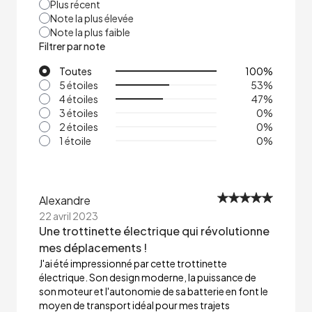
Plus récent
Note la plus élevée
Note la plus faible
Filtrer par note
Toutes
100
%
5 étoiles
53
%
4 étoiles
47
%
3 étoiles
0
%
2 étoiles
0
%
1 étoile
0
%
Alexandre
22 avril 2023
Une trottinette électrique qui révolutionne
mes déplacements !
J'ai été impressionné par cette trottinette
électrique. Son design moderne, la puissance de
son moteur et l'autonomie de sa batterie en font le
moyen de transport idéal pour mes trajets