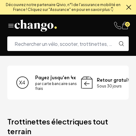
Découvrez notre partenaire Qivio, n°1 de l'assurance mobilité en
France ! Cliquez sur "Assurance" en pour en savoir plus 👇
Fe
Skip to content
0
Payez jusqu'en 4x
Retour gratuit
par carte bancaire sans
Sous 30 jours
frais
Trottinettes électriques tout 
terrain