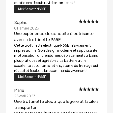
quotidiens. Je suis ravi de mon achat !
KickScooter P65E
Sophie
01 janvier 2023
Une expérience de conduite électrisante
avec la trottinette P65E !
Cette trottinette électrique P65E m'a vraiment
impressionné. Son design moderne et sa puissante
motorisation ont rendu mes déplacements urbains
plus pratiques et agréables. La batterie a une
excellente autonomie, et le système de freinage est
réactif et fiable. Je la recommande vivement !
KickScooter P65E
Marie
25 avril 2023
Une trottinette électrique légère et facile à
transporter.