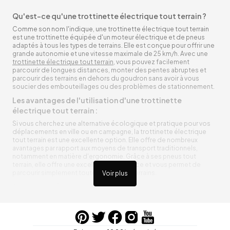
Qu'est-ce qu'une trottinette électrique tout terrain ?
Comme son nom l'indique, une trottinette électrique tout terrain
est une trottinette équipée d'un moteur électrique et de pneus
adaptés à tous les types de terrains. Elle est conçue pour offrir une
grande autonomie et une vitesse maximale de 25 km/h. Avec une
trottinette électrique tout terrain
, vous pouvez facilement
parcourir de longues distances, monter des pentes abruptes et
parcourir des terrains en dehors du goudron sans avoir à vous
soucier des embouteillages ou des problèmes de stationnement.
Les avantages de l'utilisation d'une trottinette
électrique tout terrain :
Si vous cherchez une alternative écologique et pratique pour vos
déplacements en ville ou en campagne, la trottinette électrique
tout terrain est une excellente option. Elle offre de nombreux
avantages par rapport aux moyens de transport traditionnels,
notamment en matière d'ergonomie. Grâce à ses pneus tout
terrain, elle offre une excellente adhérence et vous permet de
parcourir simplement toutes sortes de terrains.
Voir plus
Trottinette électrique tout terrain ergonomique
La trottinette électrique tout terrain est ergonomique et rend vos
déplacements agréables. Alimentée par une batterie rechargeable
entre vos trajets, vous n’aurez pas à vous soucier de l’état de sa
batterie. De plus, elle est équipée de pneus résistants qui peuvent