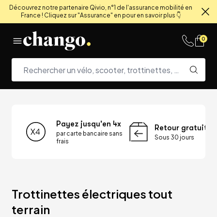
Découvrez notre partenaire Qivio, n°1 de l'assurance mobilité en
France ! Cliquez sur "Assurance" en pour en savoir plus 👇
Fe
Skip to content
0
Payez jusqu'en 4x
Retour gratuit
par carte bancaire sans
Sous 30 jours
frais
Trottinettes électriques tout 
terrain