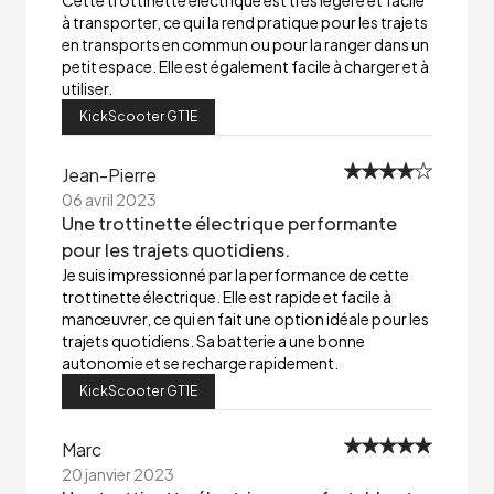
Cette trottinette électrique est très légère et facile
à transporter, ce qui la rend pratique pour les trajets
en transports en commun ou pour la ranger dans un
petit espace. Elle est également facile à charger et à
utiliser.
KickScooter GT1E
Jean-Pierre
06 avril 2023
Une trottinette électrique performante
pour les trajets quotidiens.
Je suis impressionné par la performance de cette
trottinette électrique. Elle est rapide et facile à
manœuvrer, ce qui en fait une option idéale pour les
trajets quotidiens. Sa batterie a une bonne
autonomie et se recharge rapidement.
KickScooter GT1E
Marc
20 janvier 2023