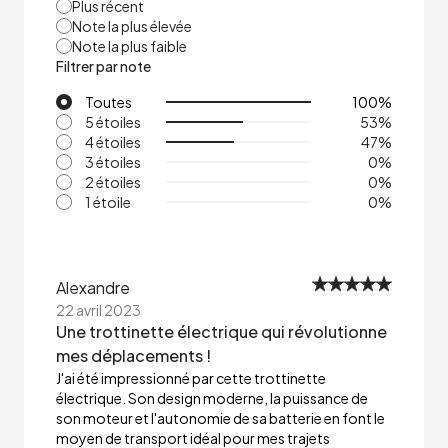
Plus récent
Note la plus élevée
Note la plus faible
Filtrer par note
Toutes
100
%
5 étoiles
53
%
4 étoiles
47
%
3 étoiles
0
%
2 étoiles
0
%
1 étoile
0
%
Alexandre
22 avril 2023
Une trottinette électrique qui révolutionne
mes déplacements !
J'ai été impressionné par cette trottinette
électrique. Son design moderne, la puissance de
son moteur et l'autonomie de sa batterie en font le
moyen de transport idéal pour mes trajets