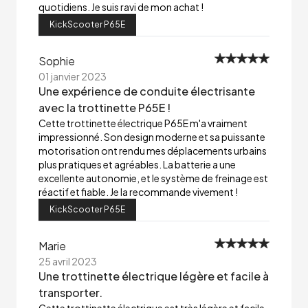
quotidiens. Je suis ravi de mon achat !
KickScooter P65E
Sophie
01 janvier 2023
Une expérience de conduite électrisante
avec la trottinette P65E !
Cette trottinette électrique P65E m'a vraiment
impressionné. Son design moderne et sa puissante
motorisation ont rendu mes déplacements urbains
plus pratiques et agréables. La batterie a une
excellente autonomie, et le système de freinage est
réactif et fiable. Je la recommande vivement !
KickScooter P65E
Marie
25 avril 2023
Une trottinette électrique légère et facile à
transporter.