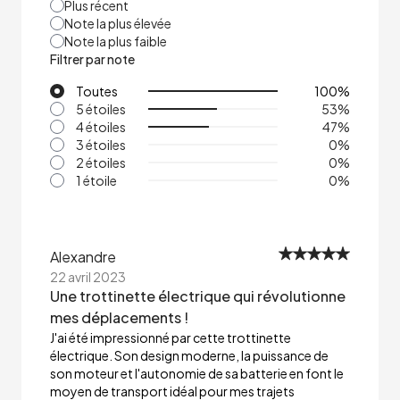
Plus récent
Note la plus élevée
Note la plus faible
Filtrer par note
Toutes
100
%
5 étoiles
53
%
4 étoiles
47
%
3 étoiles
0
%
2 étoiles
0
%
1 étoile
0
%
Alexandre
22 avril 2023
Une trottinette électrique qui révolutionne
mes déplacements !
J'ai été impressionné par cette trottinette
électrique. Son design moderne, la puissance de
son moteur et l'autonomie de sa batterie en font le
moyen de transport idéal pour mes trajets