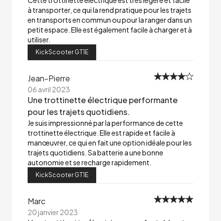
Cette trottinette électrique est très légère et facile
à transporter, ce qui la rend pratique pour les trajets
en transports en commun ou pour la ranger dans un
petit espace. Elle est également facile à charger et à
utiliser.
KickScooter GT1E
Jean-Pierre
06 avril 2023
Une trottinette électrique performante
pour les trajets quotidiens.
Je suis impressionné par la performance de cette
trottinette électrique. Elle est rapide et facile à
manœuvrer, ce qui en fait une option idéale pour les
trajets quotidiens. Sa batterie a une bonne
autonomie et se recharge rapidement.
KickScooter GT1E
Marc
20 janvier 2023