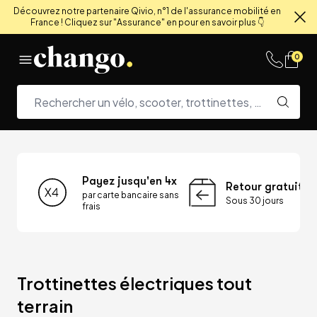
Découvrez notre partenaire Qivio, n°1 de l'assurance mobilité en
France ! Cliquez sur "Assurance" en pour en savoir plus 👇
Fe
Skip to content
0
Payez jusqu'en 4x
Retour gratuit
par carte bancaire sans
Sous 30 jours
frais
Trottinettes électriques tout 
terrain