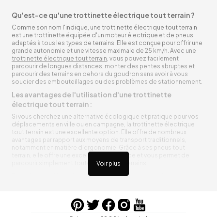
Qu'est-ce qu'une trottinette électrique tout terrain ?
Comme son nom l'indique, une trottinette électrique tout terrain
est une trottinette équipée d'un moteur électrique et de pneus
adaptés à tous les types de terrains. Elle est conçue pour offrir une
grande autonomie et une vitesse maximale de 25 km/h. Avec une
trottinette électrique tout terrain
, vous pouvez facilement
parcourir de longues distances, monter des pentes abruptes et
parcourir des terrains en dehors du goudron sans avoir à vous
soucier des embouteillages ou des problèmes de stationnement.
Les avantages de l'utilisation d'une trottinette
électrique tout terrain :
Si vous cherchez une alternative écologique et pratique pour vos
déplacements en ville ou en campagne, la trottinette électrique
tout terrain est une excellente option. Elle offre de nombreux
avantages par rapport aux moyens de transport traditionnels,
notamment en matière d'ergonomie. Grâce à ses pneus tout
terrain, elle offre une excellente adhérence et vous permet de
parcourir simplement toutes sortes de terrains.
Voir plus
Trottinette électrique tout terrain ergonomique
La trottinette électrique tout terrain est ergonomique et rend vos
déplacements agréables. Alimentée par une batterie rechargeable
entre vos trajets, vous n’aurez pas à vous soucier de l’état de sa
batterie. De plus, elle est équipée de pneus résistants qui peuvent