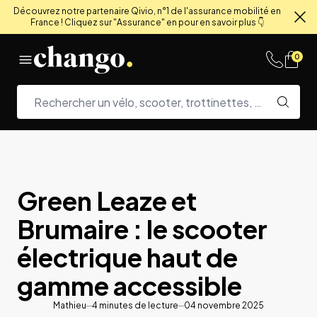
Découvrez notre partenaire Qivio, n°1 de l'assurance mobilité en
France ! Cliquez sur "Assurance" en pour en savoir plus 👇
Fe
Skip to content
0
Green Leaze et
Brumaire : le scooter
électrique haut de
gamme accessible
Mathieu
4
minutes de lecture
04 novembre 2025