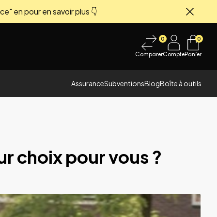
ce" en pour en savoir plus 👇
Fermer
0
0
Comparer
Compte
Panier
Assurance
Subventions
Blog
Boîte à outils
eur choix pour vous ?