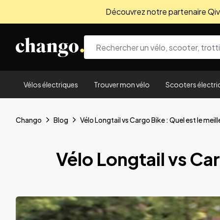
Découvrez notre partenaire Qivio
Skip to content
Vélos électriques
Trouver mon vélo
Scooters électri
Chango
Blog
Vélo Longtail vs Cargo Bike : Quel est le meil
Vélo Longtail vs Car