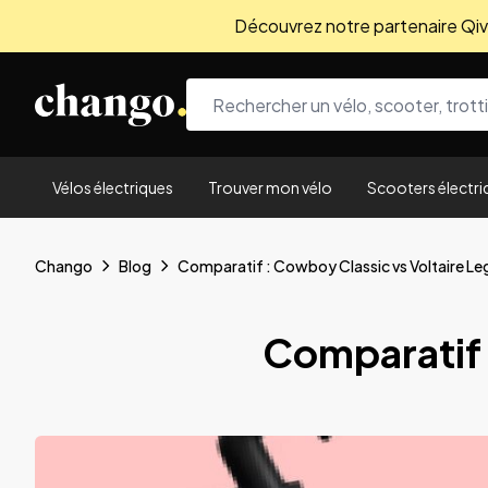
Découvrez notre partenaire Qivio
Skip to content
Vélos électriques
Trouver mon vélo
Scooters électri
Chango
Blog
Comparatif : Cowboy Classic vs Voltaire L
Comparatif 