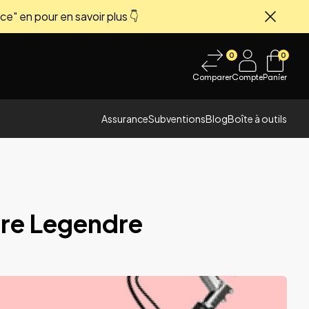
ce" en pour en savoir plus 👇
Fermer
0
0
Comparer
Compte
Panier
Assurance
Subventions
Blog
Boîte à outils
ire Legendre