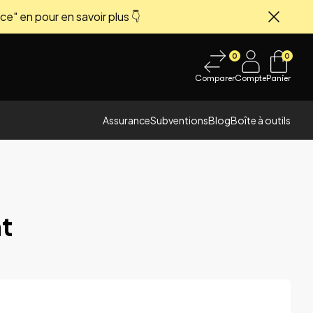
ce" en pour en savoir plus 👇
Fermer
0
0
Comparer
Compte
Panier
Assurance
Subventions
Blog
Boîte à outils
nt