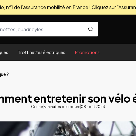
, n°1 de l'assurance mobilité en France ! Cliquez sur "Assuran
ques
Trottinettes électriques
Promotions
que ?
ment entretenir son vélo 
Coline
5
minutes de lecture
08 août 2023