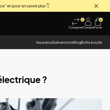
ce" en pour en savoir plus 👇
Fermer
0
0
Comparer
Compte
Panier
Assurance
Subventions
Blog
Boîte à outils
électrique ?