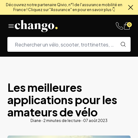
Découvrez notre partenaire Qivio, n°1 de l'assurance mobilité en
France ! Cliquez sur "Assurance" en pour en savoir plus 👇
Fe
Skip to content
0
Les meilleures
applications pour les
amateurs de vélo
Diane
2
minutes de lecture
07 août 2023