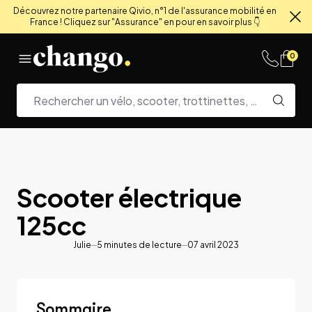
Découvrez notre partenaire Qivio, n°1 de l'assurance mobilité en
France ! Cliquez sur "Assurance" en pour en savoir plus 👇
Fe
Skip to content
0
Scooter électrique
125cc
Julie
5
minutes de lecture
07 avril 2023
Sommaire