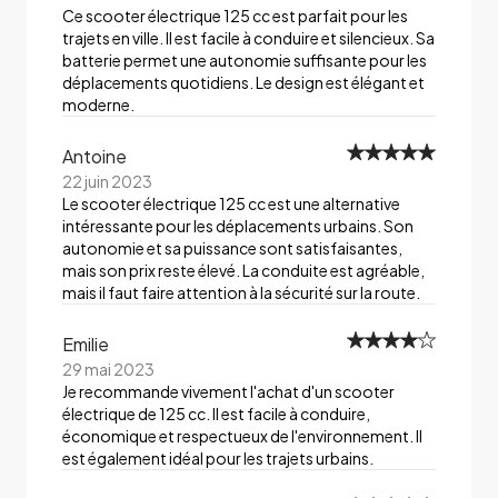
Ce scooter électrique 125 cc est parfait pour les
trajets en ville. Il est facile à conduire et silencieux. Sa
batterie permet une autonomie suffisante pour les
déplacements quotidiens. Le design est élégant et
moderne.
Antoine
22 juin 2023
Le scooter électrique 125 cc est une alternative
intéressante pour les déplacements urbains. Son
autonomie et sa puissance sont satisfaisantes,
mais son prix reste élevé. La conduite est agréable,
mais il faut faire attention à la sécurité sur la route.
Emilie
29 mai 2023
Je recommande vivement l'achat d'un scooter
électrique de 125 cc. Il est facile à conduire,
économique et respectueux de l'environnement. Il
est également idéal pour les trajets urbains.