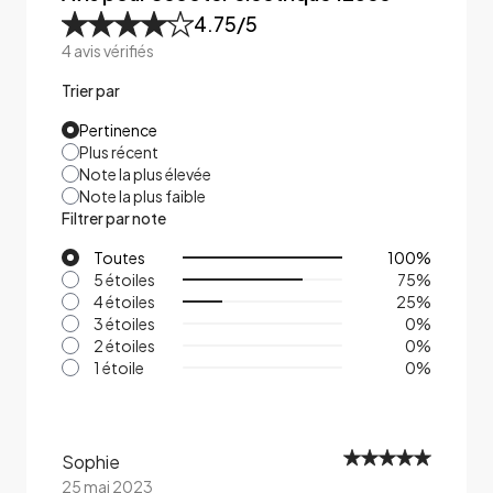
4.75
/5
4
avis vérifiés
Trier par
Pertinence
Plus récent
Note la plus élevée
Note la plus faible
Filtrer par note
Toutes
100
%
5 étoiles
75
%
4 étoiles
25
%
3 étoiles
0
%
2 étoiles
0
%
1 étoile
0
%
Sophie
25 mai 2023