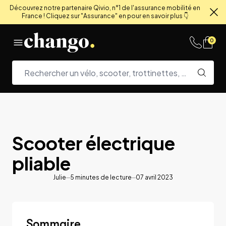
Découvrez notre partenaire Qivio, n°1 de l'assurance mobilité en
France ! Cliquez sur "Assurance" en pour en savoir plus 👇
Fe
Skip to content
0
Scooter électrique
pliable
Julie
5
minutes de lecture
07 avril 2023
Sommaire