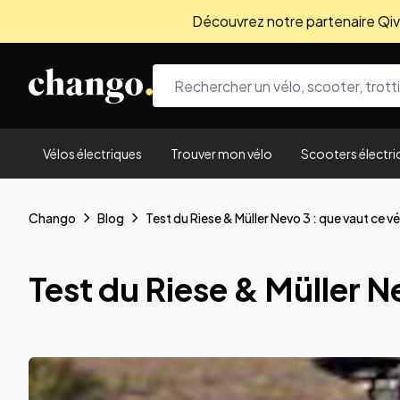
Découvrez notre partenaire Qivio
Skip to content
Vélos électriques
Trouver mon vélo
Scooters électri
Chango
Blog
Test du Riese & Müller Nevo 3 : que vaut ce vé
Test du Riese & Müller Ne