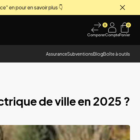
ce" en pour en savoir plus 👇
Fermer
0
0
Comparer
Compte
Panier
Assurance
Subventions
Blog
Boîte à outils
ctrique de ville en 2025 ?