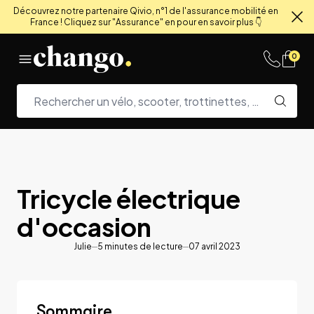
Découvrez notre partenaire Qivio, n°1 de l'assurance mobilité en
France ! Cliquez sur "Assurance" en pour en savoir plus 👇
Fe
Skip to content
0
Tricycle électrique
d'occasion
Julie
5
minutes de lecture
07 avril 2023
Sommaire