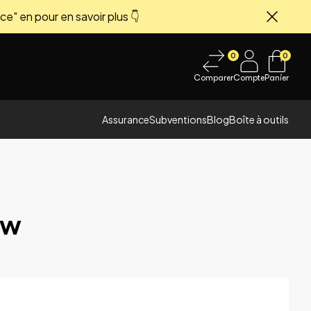
ce" en pour en savoir plus 👇
Fermer
0
0
Comparer
Compte
Panier
Assurance
Subventions
Blog
Boîte à outils
0w