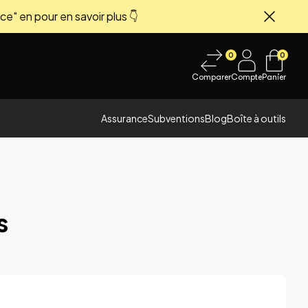
ce" en pour en savoir plus 👇
Fermer
0
0
Comparer
Compte
Panier
Assurance
Subventions
Blog
Boîte à outils
s