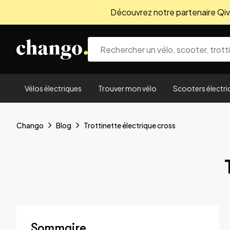
Découvrez notre partenaire Qivio
Skip to content
Vélos électriques
Trouver mon vélo
Scooters électri
Chango
Blog
Trottinette électrique cross
Sommaire