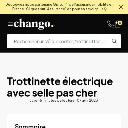
Découvrez notre partenaire Qivio, n°1 de l'assurance mobilité en
France ! Cliquez sur "Assurance" en pour en savoir plus 👇
Fe
Skip to content
0
Trottinette électrique
avec selle pas cher
Julie
5
minutes de lecture
07 avril 2023
Sommaire