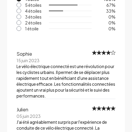
5 étoiles
67
%
4 étoiles
33
%
3 étoiles
0
%
2 étoiles
0
%
1 étoile
0
%
Sophie
15 juin 2023
Le vélo électrique connecté est une révolution pour
les cyclistes urbains. Il permet de se déplacer plus
rapidement tout en bénéficiant d'une assistance
électrique efficace. Les fonctionnalités connectées
ajoutent un vrai plus pour la sécurité et le suivi des
performances.
Julien
05 juin 2023
J'ai été agréablement surpris par l'expérience de
conduite de ce vélo électrique connecté. La