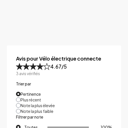
Avis pour Vélo électrique connecte
4.67
/5
3
avis vérifiés
Trier par
Pertinence
Plus récent
Note la plus élevée
Note la plus faible
Filtrer par note
Toutes
100
%