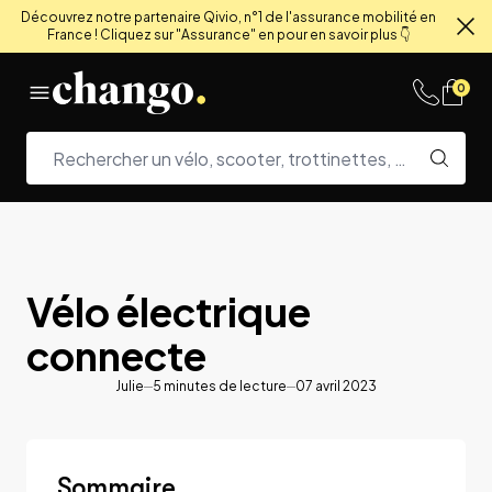
Découvrez notre partenaire Qivio, n°1 de l'assurance mobilité en
France ! Cliquez sur "Assurance" en pour en savoir plus 👇
Fe
Skip to content
0
Vélo électrique
connecte
Julie
5
minutes de lecture
07 avril 2023
Sommaire