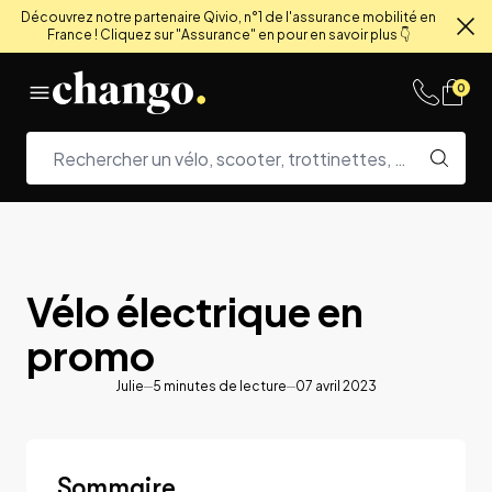
Découvrez notre partenaire Qivio, n°1 de l'assurance mobilité en
France ! Cliquez sur "Assurance" en pour en savoir plus 👇
Fe
Skip to content
0
Vélo électrique en
promo
Julie
5
minutes de lecture
07 avril 2023
Sommaire