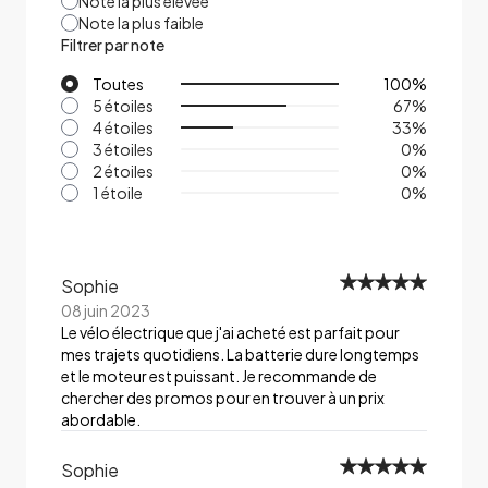
Note la plus élevée
Note la plus faible
Filtrer par note
Toutes
100
%
5 étoiles
67
%
4 étoiles
33
%
3 étoiles
0
%
2 étoiles
0
%
1 étoile
0
%
Sophie
08 juin 2023
Le vélo électrique que j'ai acheté est parfait pour
mes trajets quotidiens. La batterie dure longtemps
et le moteur est puissant. Je recommande de
chercher des promos pour en trouver à un prix
abordable.
Sophie