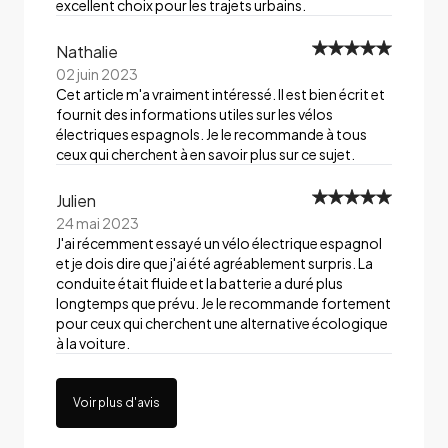
excellent choix pour les trajets urbains.
Nathalie
02 juin 2023
Cet article m'a vraiment intéressé. Il est bien écrit et
fournit des informations utiles sur les vélos
électriques espagnols. Je le recommande à tous
ceux qui cherchent à en savoir plus sur ce sujet.
Julien
24 mai 2023
J'ai récemment essayé un vélo électrique espagnol
et je dois dire que j'ai été agréablement surpris. La
conduite était fluide et la batterie a duré plus
longtemps que prévu. Je le recommande fortement
pour ceux qui cherchent une alternative écologique
à la voiture.
Voir plus d'avis