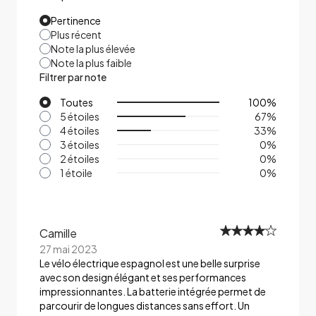
Pertinence
Plus récent
Note la plus élevée
Note la plus faible
Filtrer par note
Toutes
100
%
5 étoiles
67
%
4 étoiles
33
%
3 étoiles
0
%
2 étoiles
0
%
1 étoile
0
%
Camille
27 mai 2023
Le vélo électrique espagnol est une belle surprise
avec son design élégant et ses performances
impressionnantes. La batterie intégrée permet de
parcourir de longues distances sans effort. Un