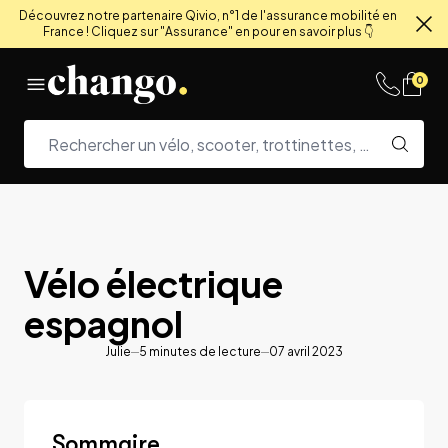
Découvrez notre partenaire Qivio, n°1 de l'assurance mobilité en
France ! Cliquez sur "Assurance" en pour en savoir plus 👇
Fe
Skip to content
0
Vélo électrique
espagnol
Julie
5
minutes de lecture
07 avril 2023
Sommaire