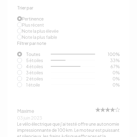
Trier par
Pertinence
Plus récent
Note la plus élevée
Note la plus faible
Filtrer par note
Toutes
100
%
5 étoiles
33
%
4 étoiles
67
%
3 étoiles
0
%
2 étoiles
0
%
1 étoile
0
%
Maxime
03 juin 2023
Le vélo électrique que j'ai testé offre une autonomie
impressionnante de 100 km. Le moteur est puissant
et silencieux, les freins à disque efficaces et la