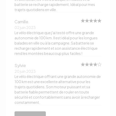
batterie se recharge rapidement. Idéal pour mes
trajets quotidiens en ville.
Camille.
02 juin 2023
Le vélo électrique que j'ai testé offre une grande
autonomie de 100 km. Il est idéal pour les longues
balades en ville ou à la campagne. Sa batterie se
recharge rapidement et son assistance électrique
rend les montées beaucoup plus faciles !
Sylvie
20 juin 2023
Le vélo électrique offrant une grande autonomie de
100 km est une excellente alternative pour les
trajets quotidiens. Son moteur puissant et sa
batterie fiable permettent de rouler en toute
sécurité et confortablement sans avoir à recharger
constamment.