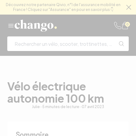
Découvrez notre partenaire Qivio, n°1 de l'assurance mobilité en
France ! Cliquez sur "Assurance" en pour en savoir plus 👇
Fe
Skip to content
0
Vélo électrique
autonomie 100 km
Julie
5
minutes de lecture
07 avril 2023
Sommaire