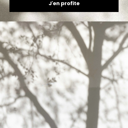
moteur d’une puissance supérieure à 250
Watts peut s’avérer avantageux. Ces modèles
de vélos électriques proposent une vitesse
maximale pouvant atteindre 45 km/h en mode
assistance électrique pure.
Comment optimiser l’autonomie de votre e-
bike ?
Les fabricants tels que Cannondale, Gitane et
Neomouv font constamment preuve
d’innovation pour mettre à votre disposition