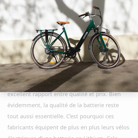
une large gamme de vélos électriques au
confort et aux caractéristiques irréprochables.
Cadre (aluminium ou carbone), poids, pneus
(20 pouces, 24 pouces, 26 pouces, 27,5 pouces
ou 29 pouces), freins, accessoires, etc., rien
n’est laissé au hasard dans le vélo électrique
pour une utilisation optimale. Quel que soit
votre choix, vous bénéficiez ainsi d’un
excellent rapport entre qualité et prix. Bien
évidemment, la qualité de la batterie reste
tout aussi essentielle. C’est pourquoi ces
fabricants équipent de plus en plus leurs vélos