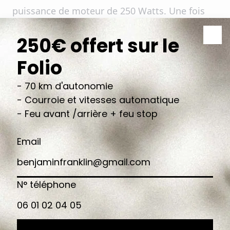
puissance de moteur de 250 Watts. Une fois
cette limite atteinte, l’assistance électrique se
coupe automatiquement.
Néanmoins, rappelons que cette vitesse
maximale reste excellente pour une conduite
tout en confort en ville. Vous évitez
principalement les embouteillages, ce qui
vous permet de rouler plus vite qu’en voiture,
en transport en commun ou à bord d’un autre
véhicule à deux roues par exemple. Si vous
recherchez un moyen de transport plus rapide
encore, l’achat d’un vélo électrique équipé d’un