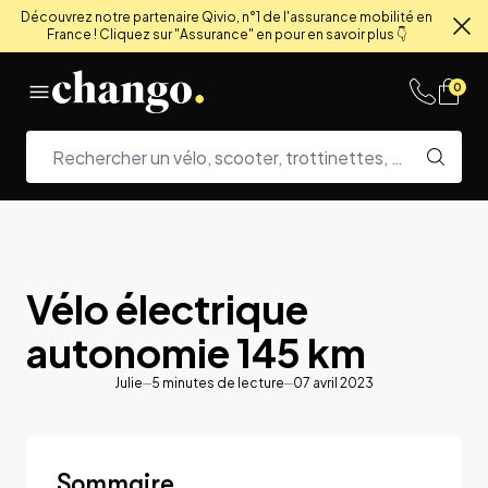
Découvrez notre partenaire Qivio, n°1 de l'assurance mobilité en
France ! Cliquez sur "Assurance" en pour en savoir plus 👇
Fe
Skip to content
0
Vélo électrique
autonomie 145 km
Julie
5
minutes de lecture
07 avril 2023
Sommaire