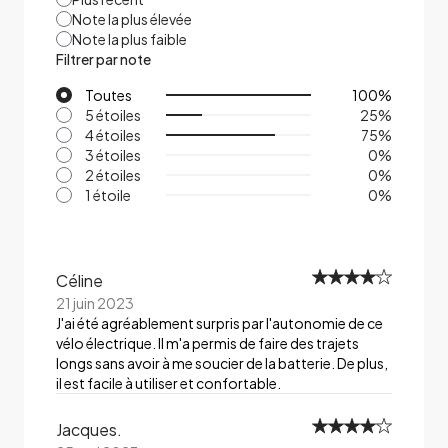
Note la plus élevée
Note la plus faible
Filtrer par note
Toutes
100
%
5 étoiles
25
%
4 étoiles
75
%
3 étoiles
0
%
2 étoiles
0
%
1 étoile
0
%
Céline
21 juin 2023
J'ai été agréablement surpris par l'autonomie de ce
vélo électrique. Il m'a permis de faire des trajets
longs sans avoir à me soucier de la batterie. De plus,
il est facile à utiliser et confortable.
Jacques.