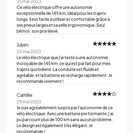
25 mai 2023
Ce vélo électrique offre une autonomie
exceptionnelle de 145 km, idéal pour les trajets
longs. Il est facile à utiliser et confortable grâce à
ses pneus larges et sa selle ergonomique. Seul
bémol : son prix élevé.
Julien
25 mai 2023
Le vélo électrique que j'ai testé a une autonomie
incroyable de 145 km, ce qui est parfait pour mes
trajets quotidiens. La conduite est fluide et
agréable, et la batterie se recharge rapidement. Je
recommande vivement !
Camille
25 mai 2023
Je suis agréablement surpris par l'autonomie de ce
vélo électrique. Avec une batterie performante, j'ai
pu parcourir plus de 100 km sans aucun problème.
Le design est également très élégant. Je
recommande !