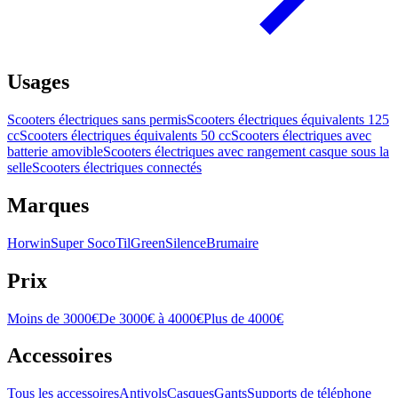
Usages
Scooters électriques sans permis
Scooters électriques équivalents 125
cc
Scooters électriques équivalents 50 cc
Scooters électriques avec
batterie amovible
Scooters électriques avec rangement casque sous la
selle
Scooters électriques connectés
Marques
Horwin
Super Soco
TilGreen
Silence
Brumaire
Prix
Moins de 3000€
De 3000€ à 4000€
Plus de 4000€
Accessoires
Tous les accessoires
Antivols
Casques
Gants
Supports de téléphone