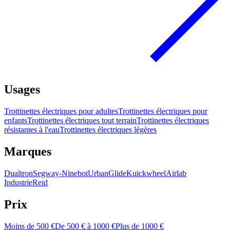
Usages
Trottinettes électriques pour adultes
Trottinettes électriques pour
enfants
Trottinettes électriques tout terrain
Trottinettes électriques
résistantes à l'eau
Trottinettes électriques légères
Marques
Dualtron
Segway-Ninebot
UrbanGlide
Kuickwheel
Airlab
Industrie
Reid
Prix
Moins de 500 €
De 500 € à 1000 €
Plus de 1000 €