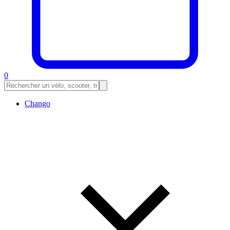
0
Chango