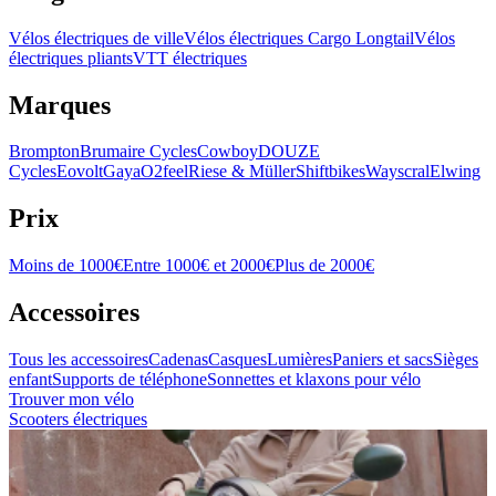
Vélos électriques de ville
Vélos électriques Cargo Longtail
Vélos
électriques pliants
VTT électriques
Marques
Brompton
Brumaire Cycles
Cowboy
DOUZE
Cycles
Eovolt
Gaya
O2feel
Riese & Müller
Shiftbikes
Wayscral
Elwing
Prix
Moins de 1000€
Entre 1000€ et 2000€
Plus de 2000€
Accessoires
Tous les accessoires
Cadenas
Casques
Lumières
Paniers et sacs
Sièges
enfant
Supports de téléphone
Sonnettes et klaxons pour vélo
Trouver mon vélo
Scooters électriques