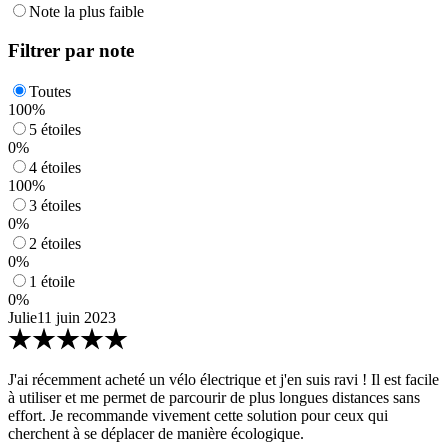
Note la plus faible
Filtrer par note
Toutes
100
%
5 étoiles
0
%
4 étoiles
100
%
3 étoiles
0
%
2 étoiles
0
%
1 étoile
0
%
Julie
11 juin 2023
J'ai récemment acheté un vélo électrique et j'en suis ravi ! Il est facile
à utiliser et me permet de parcourir de plus longues distances sans
effort. Je recommande vivement cette solution pour ceux qui
cherchent à se déplacer de manière écologique.