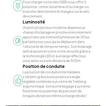
Pour charger votre vélo l'AEB vous offre 2
solutions : retirer la batterie et la charger ou
brancher directement le chargeur sur le vélo
directement
Luminosité
Un petit projecteur moderne dispense un
champ d'éclairage en proche environnement
apportant une intensité lumineuse de 30 lux,
parfaite pour ceux qui se déplacent dans
l'obscurité de temps en temps. Son éclairage
latéral assure en outre votre sécurité grâce à
la technologie LED et à un large réflecteur,
vous serez vu à une distance de 500m.
Position de conduite
La position de conduite intermédiaire
s'obtient grâce à une potence à angle
réglable combinée à un cintre de Trekking
ergonomique. Son porte bagage à système
Racktime vous permet de parcourir de
longues distances même à charge élevée !