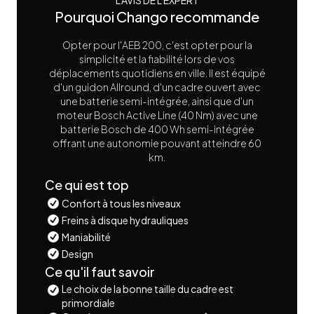
L'AVIS DE L'EXPERT
Pourquoi Chango recommande
Opter pour l'AEB 200, c'est opter pour la
simplicité et la fiabilité lors de vos
déplacements quotidiens en ville. Il est équipé
d'un guidon Allround, d'un cadre ouvert avec
une batterie semi-intégrée, ainsi que d'un
moteur Bosch Active Line (40 Nm) avec une
batterie Bosch de 400 Wh semi-intégrée
offrant une autonomie pouvant atteindre 60
km.
Ce qui est top
Confort à tous les niveaux
Freins à disque hydrauliques
Maniabilité
Design
Ce qu'il faut savoir
Le choix de la bonne taille du cadre est
primordiale