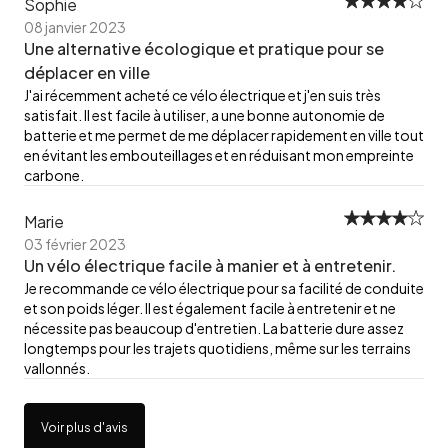
Sophie
08 janvier 2023
Une alternative écologique et pratique pour se
déplacer en ville
J'ai récemment acheté ce vélo électrique et j'en suis très
satisfait. Il est facile à utiliser, a une bonne autonomie de
batterie et me permet de me déplacer rapidement en ville tout
en évitant les embouteillages et en réduisant mon empreinte
carbone.
Marie
03 février 2023
Un vélo électrique facile à manier et à entretenir.
Je recommande ce vélo électrique pour sa facilité de conduite
et son poids léger. Il est également facile à entretenir et ne
nécessite pas beaucoup d'entretien. La batterie dure assez
longtemps pour les trajets quotidiens, même sur les terrains
vallonnés.
Voir plus d'avis