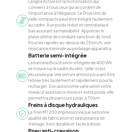
La ligne Active est la motorisation qui
convient à tous ceux qui accordent de
l'importance à l'élégance. Le Drive Unit de
taille compacte peut être intégré facilement
au cadre. À un poids réduit et central placé
bas assurant sa maniabilité. Apprécier le
plaisir ultime de conduire sans bruit de fond.
Pour les rapides au-dessus de 25 km/h, une
résistance minimale au pédalage apparaîtra.
Batterie semi-intégrée
La batterie Bosch semi-intégrée de 400 Wh
se trouve sur le cadre du vélo, celle-ci est
sécurisée par une serrure antivol pouvant être
retirée très facilement et rapidement pour la
recharger. Son autonomie varie selon votre
niveau d’assistance choisi et votre poids, elle
permettra de parcourir jusqu’à 70 km.
Freins à disque hydrauliques
Le frein MT200 impressionne par sa bonne
qualité de fabrication et sa puissance de
freinage. Il est durable et facile à doser.
Pneu anti-crevaison