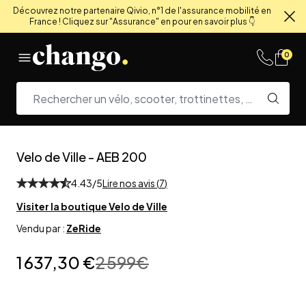
Découvrez notre partenaire Qivio, n°1 de l'assurance mobilité en
France ! Cliquez sur "Assurance" en pour en savoir plus 👇
Fe
Skip to content
0
Velo de Ville
-
AEB 200
4.43
/5
Lire nos avis (
7
)
Visiter la boutique
Velo de Ville
Vendu par :
ZeRide
1 637,30 €
2 599
€