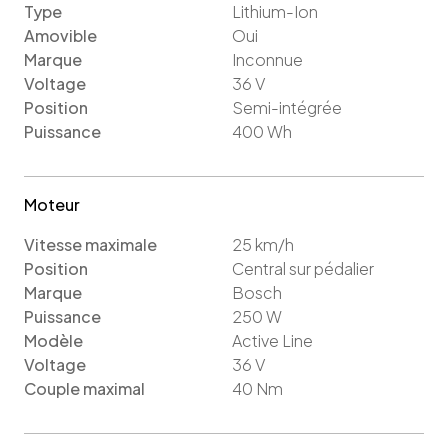
Type
Lithium-Ion
Amovible
Oui
Marque
Inconnue
Voltage
36
V
Position
Semi-intégrée
Puissance
400
Wh
Moteur
Vitesse maximale
25
km/h
Position
Central sur pédalier
Marque
Bosch
Puissance
250
W
Modèle
Active Line
Voltage
36
V
Couple maximal
40
Nm