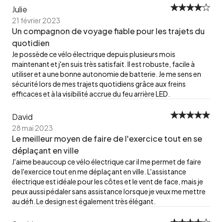
Julie
21 février 2023
Un compagnon de voyage fiable pour les trajets du
quotidien
Je possède ce vélo électrique depuis plusieurs mois
maintenant et j'en suis très satisfait. Il est robuste, facile à
utiliser et a une bonne autonomie de batterie. Je me sens en
sécurité lors de mes trajets quotidiens grâce aux freins
efficaces et à la visibilité accrue du feu arrière LED.
David
28 mai 2023
Le meilleur moyen de faire de l'exercice tout en se
déplaçant en ville
J'aime beaucoup ce vélo électrique car il me permet de faire
de l'exercice tout en me déplaçant en ville. L'assistance
électrique est idéale pour les côtes et le vent de face, mais je
peux aussi pédaler sans assistance lorsque je veux me mettre
au défi. Le design est également très élégant.