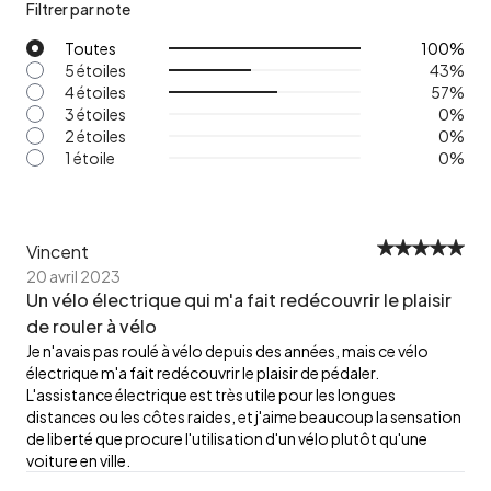
Filtrer par note
Toutes
100
%
5 étoiles
43
%
4 étoiles
57
%
3 étoiles
0
%
2 étoiles
0
%
1 étoile
0
%
Vincent
20 avril 2023
Un vélo électrique qui m'a fait redécouvrir le plaisir
de rouler à vélo
Je n'avais pas roulé à vélo depuis des années, mais ce vélo
électrique m'a fait redécouvrir le plaisir de pédaler.
L'assistance électrique est très utile pour les longues
distances ou les côtes raides, et j'aime beaucoup la sensation
de liberté que procure l'utilisation d'un vélo plutôt qu'une
voiture en ville.