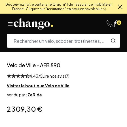
Découvrez notre partenaire Qivio, n°1 de l'assurance mobilité en
France ! Cliquez sur "Assurance" en pour en savoir plus 👇
Fe
Skip to content
0
Velo de Ville
-
AEB 890
4.43
/5
Lire nos avis (
7
)
Visiter la boutique
Velo de Ville
Vendu par :
ZeRide
2 309,30 €