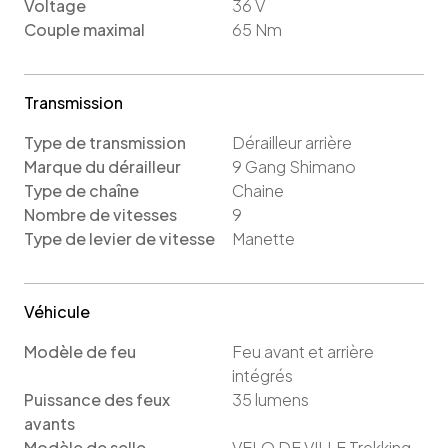
Voltage
36
V
Couple maximal
65
Nm
Transmission
Type de transmission
Dérailleur arrière
Marque du dérailleur
9 Gang Shimano
Type de chaîne
Chaine
Nombre de vitesses
9
Type de levier de vitesse
Manette
Véhicule
Modèle de feu
Feu avant et arrière
intégrés
Puissance des feux
35
lumens
avants
Modèle de selle
VELO DE VILLE Trekking