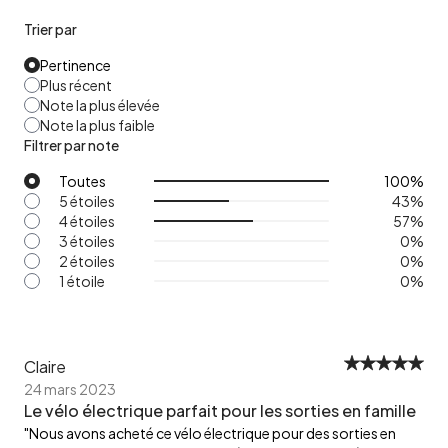
Trier par
Pertinence
Plus récent
Note la plus élevée
Note la plus faible
Filtrer par note
Toutes
100
%
5 étoiles
43
%
4 étoiles
57
%
3 étoiles
0
%
2 étoiles
0
%
1 étoile
0
%
Claire
24 mars 2023
Le vélo électrique parfait pour les sorties en famille
"Nous avons acheté ce vélo électrique pour des sorties en