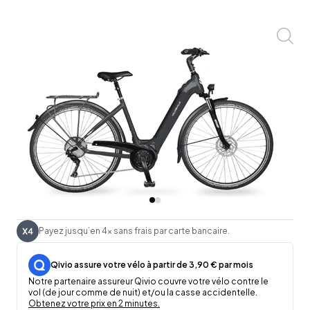
Zoom
Payez jusqu’en 4x sans frais par carte bancaire.
Qivio assure votre vélo à partir de 3,90 € par mois
Notre partenaire assureur Qivio couvre votre vélo contre le
vol (de jour comme de nuit) et/ou la casse accidentelle.
Obtenez votre prix en 2 minutes.