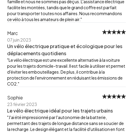
famille et nous ne sommes pas déçus. L'assistance électrique
facilite les montées, tandis que le grand coffre est parfait
pour transporter toutes nos affaires. Nous recommandons
ce vélo à tous les amateurs de plein air."
Marc
07 juin 2023
Un vélo électrique pratique et écologique pour les
déplacements quotidiens
"Le vélo électrique est une excellente alternative à la voiture
pour les trajets domicile-travail. Il est facile à utiliser et permet
d'éviter les embouteillages. De plus, il contribue à la
protection de l'environnement en réduisant les émissions de
CO2."
Sophie
23 février 2023
Le vélo électrique idéal pour les trajets urbains
"J'ai été impressionné par l'autonomie de la batterie,
permettant des trajets de longue distance sans se soucier de
la recharge. Le design élégant et la facilité d'utilisation en font