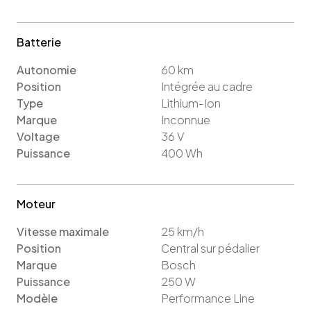
Batterie
Autonomie
60
km
Position
Intégrée au cadre
Type
Lithium-Ion
Marque
Inconnue
Voltage
36
V
Puissance
400
Wh
Moteur
Vitesse maximale
25
km/h
Position
Central sur pédalier
Marque
Bosch
Puissance
250
W
Modèle
Performance Line