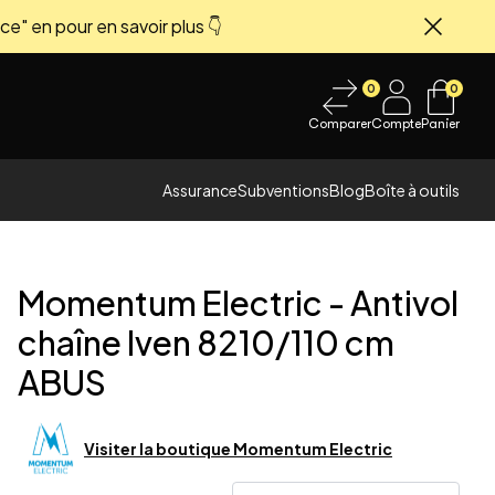
ce" en pour en savoir plus 👇
Fermer
0
0
Comparer
Compte
Panier
Assurance
Subventions
Blog
Boîte à outils
Momentum Electric
-
Antivol
chaîne Iven 8210/110 cm
ABUS
 image
Visiter la boutique
Momentum Electric