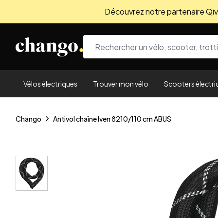
Découvrez notre partenaire Qivio
Skip to content
Vélos électriques
Trouver mon vélo
Scooters électri
Chango
Antivol chaîne Iven 8210/110 cm ABUS