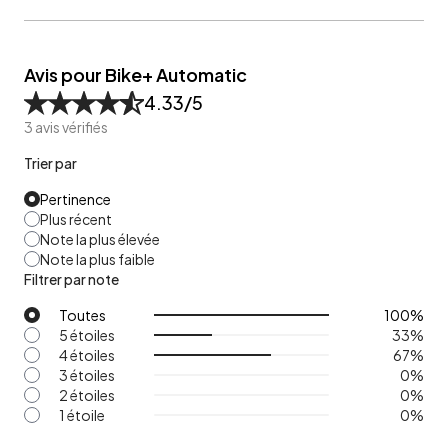
Avis pour Bike+ Automatic
4.33
/5
3
avis vérifiés
Trier par
Pertinence
Plus récent
Note la plus élevée
Note la plus faible
Filtrer par note
Toutes
100
%
5 étoiles
33
%
4 étoiles
67
%
3 étoiles
0
%
2 étoiles
0
%
1 étoile
0
%