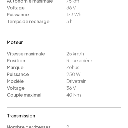
Autonomie maximale
75
km
Voltage
36
V
Puissance
173
Wh
Temps de recharge
3
h
Moteur
Vitesse maximale
25
km/h
Position
Roue arrière
Marque
Zehus
Puissance
250
W
Modèle
Drivetrain
Voltage
36
V
Couple maximal
40
Nm
Transmission
Nombre de vitesses
2