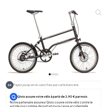
Zoom
Payez jusqu’en 4x sans frais par carte bancaire.
Qivio assure votre vélo à partir de 3,90 € par mois
Notre partenaire assureur Qivio couvre votre vélo contre le
vol (de jour comme de nuit) et/ou la casse accidentelle.