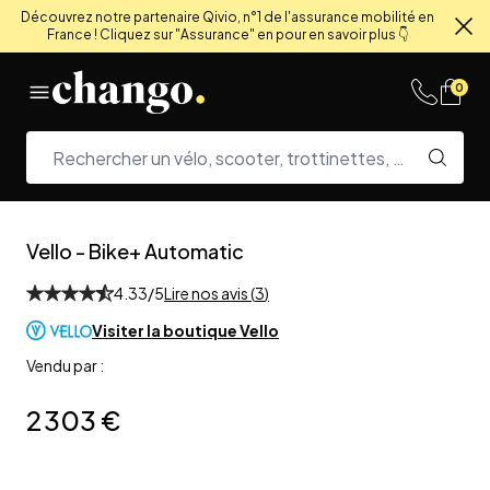
Découvrez notre partenaire Qivio, n°1 de l'assurance mobilité en
France ! Cliquez sur "Assurance" en pour en savoir plus 👇
Fe
Skip to content
0
Vello
-
Bike+ Automatic
4.33
/5
Lire nos avis (
3
)
Visiter la boutique
Vello
Vendu par :
2 303 €