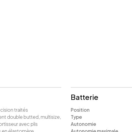
Batterie
ision traités
Position
t double butted, multisize,
Type
rtisseur avec plis
Autonomie
 en élastomère
Autonomie maximale