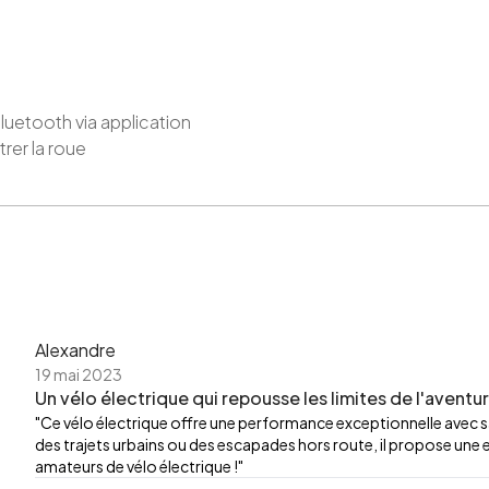
uetooth via application
rer la roue
Alexandre
19 mai 2023
Un vélo électrique qui repousse les limites de l'aventur
"Ce vélo électrique offre une performance exceptionnelle avec 
des trajets urbains ou des escapades hors route, il propose une 
amateurs de vélo électrique !"