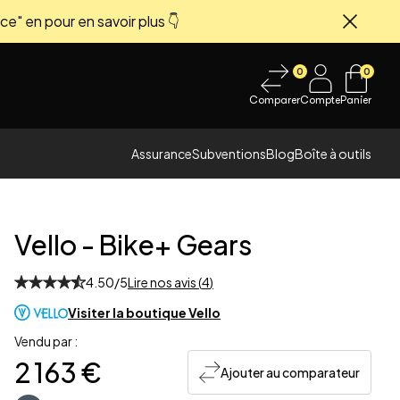
ce" en pour en savoir plus 👇
Fermer
0
0
Comparer
Compte
Panier
Assurance
Subventions
Blog
Boîte à outils
Vello
-
Bike+ Gears
4.50
/5
Lire nos avis (
4
)
Visiter la boutique
Vello
 image
Vendu par :
2 163 €
Ajouter au comparateur