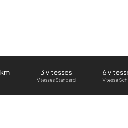
 km
3 vitesses
6 vitess
Vitesses Standard
Vitesse Sch