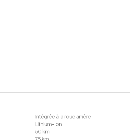
Intégrée à la roue arrière
Lithium-Ion
50
km
75
km