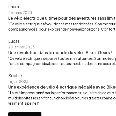
Laura
26 mars 2023
Le vélo électrique ultime pour des aventures sans limit
"Ce vélo électrique a révolutionné mes randonnées. Son moteur
compagnon idéal pour explorer de nouveaux horizons. Confortable,
Lucas
20 janvier 2023
Une révolution dans le monde du vélo : Bike+ Gears !
"Ce vélo électrique a dépassé toutes mes attentes. Son moteur p
font le compagnon idéal pour toutes mes balades. Je ne peux plu
Sophie
16 juin 2023
Une expérience de vélo électrique inégalée avec Bike
"J'ai été impressionné par la performance et la qualité de ce vélo
multiples vitesses en font un choix idéal pour les trajets urbains o
vraiment la peine !"