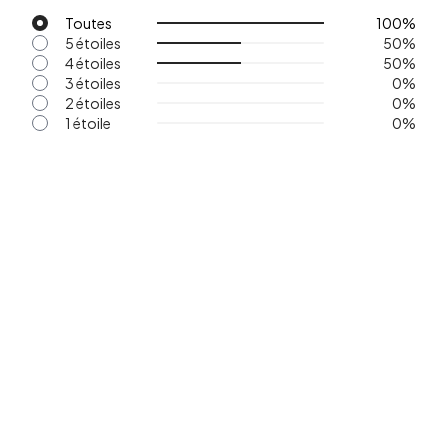
Toutes
100
%
5 étoiles
50
%
4 étoiles
50
%
3 étoiles
0
%
2 étoiles
0
%
1 étoile
0
%