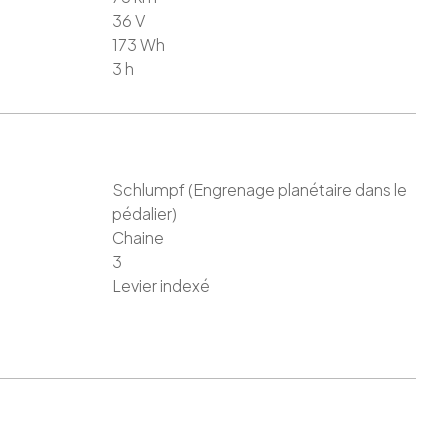
36
V
173
Wh
3
h
Schlumpf (Engrenage planétaire dans le
pédalier)
Chaine
3
Levier indexé