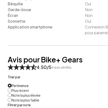
Béquille
Oui
Garde-boue
Non
Écran
Non
Sonnette
Oui
Application smartphone
Connexion Bl
pour paramét
Avis pour Bike+ Gears
4.50
/5
4
avis vérifiés
Trier par
Pertinence
Plus récent
Note la plus élevée
Note la plus faible
Filtrer par note