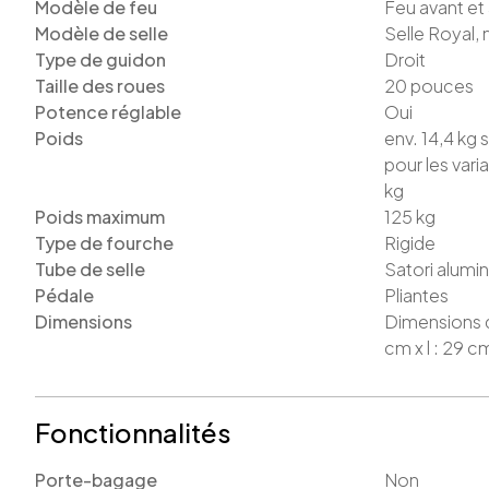
Modèle de feu
Feu avant et 
Modèle de selle
Selle Royal,
Type de guidon
Droit
Taille des roues
20
pouces
Potence réglable
Oui
Poids
env. 14,4 kg 
pour les var
kg
Poids maximum
125
kg
Type de fourche
Rigide
Tube de selle
Satori alum
Pédale
Pliantes
Dimensions
Dimensions de
cm x l : 29 cm, 
Fonctionnalités
Porte-bagage
Non