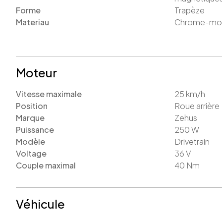
Forme
Trapèze
Materiau
Chrome-mo
Moteur
Vitesse maximale
25
km/h
Position
Roue arrière
Marque
Zehus
Puissance
250
W
Modèle
Drivetrain
Voltage
36
V
Couple maximal
40
Nm
Véhicule