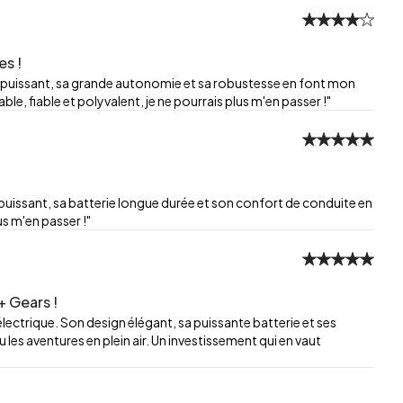
es !
 puissant, sa grande autonomie et sa robustesse en font mon
 fiable et polyvalent, je ne pourrais plus m'en passer !"
uissant, sa batterie longue durée et son confort de conduite en
s m'en passer !"
+ Gears !
 électrique. Son design élégant, sa puissante batterie et ses
u les aventures en plein air. Un investissement qui en vaut