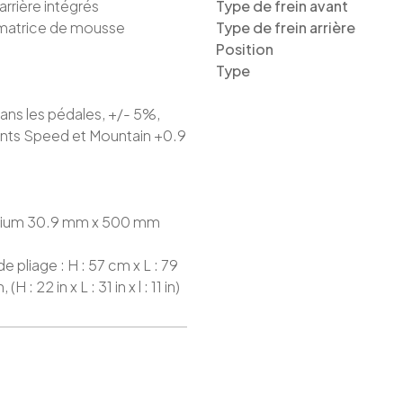
arrière intégrés
Type de frein avant
 matrice de mousse
Type de frein arrière
Position
Type
sans les pédales, +/- 5%,
iants Speed et Mountain +0.9
inium 30.9 mm x 500 mm
 pliage : H : 57 cm x L : 79
(H : 22 in x L : 31 in x l : 11 in)