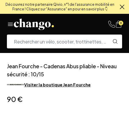
Découvrez notre partenaire Qivio, n°1 de l'assurance mobilité en
France ! Cliquez sur "Assurance" en pour en savoir plus 👇
Fe
Skip to content
0
Jean Fourche
-
Cadenas Abus pliable - Niveau
sécurité : 10/15
Visiter la boutique
Jean Fourche
90 €