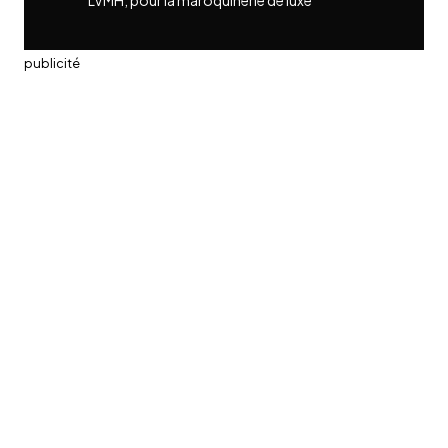
LVMH, pour la maroquinerie de luxe
publicité