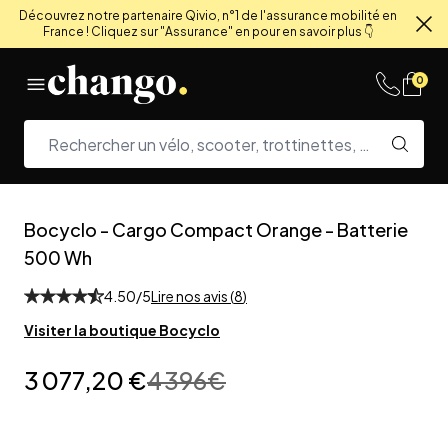
Découvrez notre partenaire Qivio, n°1 de l'assurance mobilité en
France ! Cliquez sur "Assurance" en pour en savoir plus 👇
Fe
Skip to content
0
Bocyclo
-
Cargo Compact Orange - Batterie
500 Wh
4.50
/5
Lire nos avis (
8
)
Visiter la boutique
Bocyclo
3 077,20 €
4 396
€