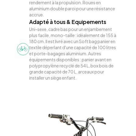
rendement à la propulsion. Roues en
aluminium double paroi pour une résistance
accrue.
Adapté à tous & Equipements
Uni-sexe, cadre bas pour un enjambement
plus facile, mono-taille : idéalement de 155 à
180 cm. Il est livré avec un Soft bag panier en
textile déperlant d'une capacité de 100 litres
et porte-bagages aluminium. Autres
équipements disponibles : panier avant en
polypropylène recyclé de 54 L, box bois de
grande capacité de 70 L, arceaux pour
installer un siège enfant.