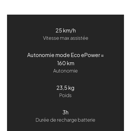
25 km/h
Vitesse max assistée
Autonomie mode Eco ePower =
160 km
Autonomie
23,5 kg
Poids
3h
Durée de recharge batterie