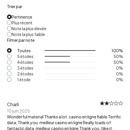
Trier par
Pertinence
Plus récent
Note la plus élevée
Note la plus faible
Filtrer par note
Toutes
100
%
5 étoiles
50
%
4 étoiles
50
%
3 étoiles
0
%
2 étoiles
0
%
1 étoile
0
%
Charli
10 juin 2025
Wonderful material Thanks a lot. casino en ligne fiable Terrific
data, Thank you. meilleur casino en ligne Really loads of
fantastic data. meilleur casino en ligne Thank you, I like it.