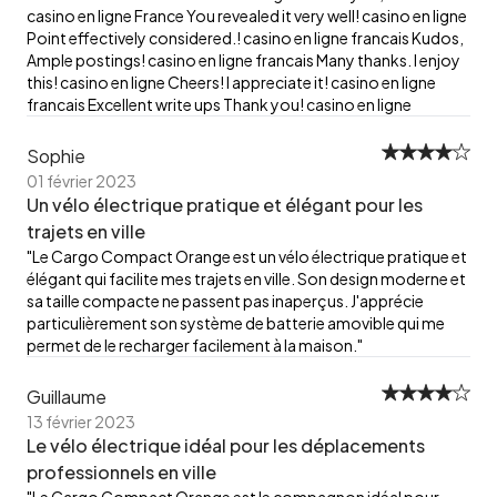
casino en ligne France You revealed it very well! casino en ligne
Point effectively considered.! casino en ligne francais Kudos,
Ample postings! casino en ligne francais Many thanks. I enjoy
this! casino en ligne Cheers! I appreciate it! casino en ligne
francais Excellent write ups Thank you! casino en ligne
Sophie
01 février 2023
Un vélo électrique pratique et élégant pour les
trajets en ville
"Le Cargo Compact Orange est un vélo électrique pratique et
élégant qui facilite mes trajets en ville. Son design moderne et
sa taille compacte ne passent pas inaperçus. J'apprécie
particulièrement son système de batterie amovible qui me
permet de le recharger facilement à la maison."
Guillaume
13 février 2023
Le vélo électrique idéal pour les déplacements
professionnels en ville