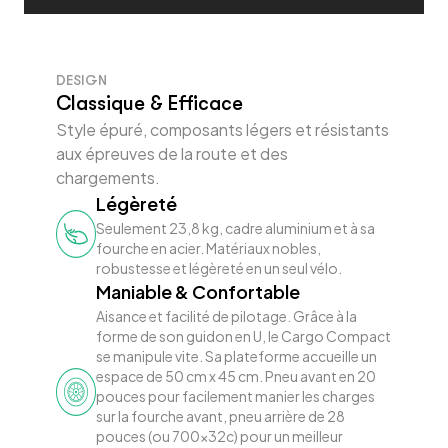
DESIGN
Classique & Efficace
Style épuré, composants légers et résistants
aux épreuves de la route et des
chargements.
Légèreté
Seulement 23,8 kg, cadre aluminium et à sa
fourche en acier. Matériaux nobles,
robustesse et légèreté en un seul vélo.
Maniable & Confortable
Aisance et facilité de pilotage. Grâce à la
forme de son guidon en U, le Cargo Compact
se manipule vite. Sa plateforme accueille un
espace de 50 cm x 45 cm. Pneu avant en 20
pouces pour facilement manier les charges
sur la fourche avant, pneu arrière de 28
pouces (ou 700x32c) pour un meilleur