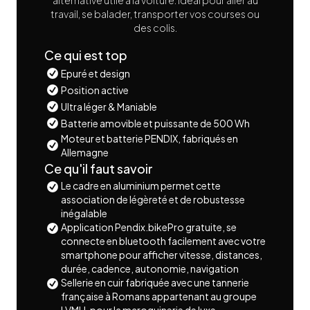
alternative utile à la voiture. Idéal pour aller au
travail, se balader, transporter vos courses ou
des colis.
Ce qui est top
Epuré et design
Position active
Ultra léger & Maniable
Batterie amovible et puissante de 500 Wh
Moteur et batterie PENDIX, fabriqués en
Allemagne
Ce qu'il faut savoir
Le cadre en aluminium permet cette
association de légèreté et de robustesse
inégalable
Application Pendix.bikePro gratuite, se
connecte en bluetooth facilement avec votre
smartphone pour afficher vitesse, distances,
durée, cadence, autonomie, navigation
Sellerie en cuir fabriquée avec une tannerie
française à Romans appartenant au groupe