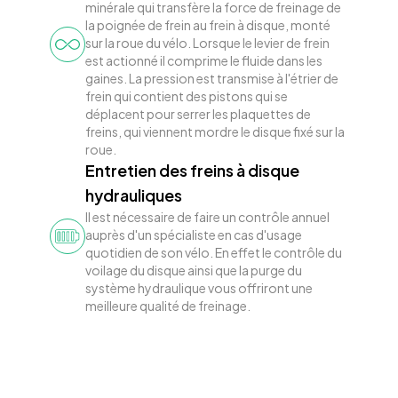
minérale qui transfère la force de freinage de
la poignée de frein au frein à disque, monté
sur la roue du vélo. Lorsque le levier de frein
est actionné il comprime le fluide dans les
gaines. La pression est transmise à l'étrier de
frein qui contient des pistons qui se
déplacent pour serrer les plaquettes de
freins, qui viennent mordre le disque fixé sur la
roue.
Entretien des freins à disque
hydrauliques
Il est nécessaire de faire un contrôle annuel
auprès d'un spécialiste en cas d'usage
quotidien de son vélo. En effet le contrôle du
voilage du disque ainsi que la purge du
système hydraulique vous offriront une
meilleure qualité de freinage.