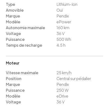
Type
Lithium-Ion
Amovible
Oui
Marque
Pendix
Modèle
ePower
Autonomie maximale
160
km
Voltage
36
V
Puissance
500
Wh
Temps de recharge
4.5
h
Moteur
Vitesse maximale
25
km/h
Position
Central sur pédalier
Marque
Pendix
Puissance
250
W
Modèle
eDrive
Voltage
36
V