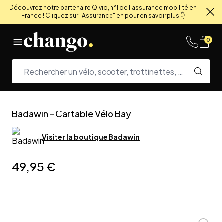
Découvrez notre partenaire Qivio, n°1 de l'assurance mobilité en
France ! Cliquez sur "Assurance" en pour en savoir plus 👇
Fe
Skip to content
0
Badawin
-
Cartable Vélo Bay
Visiter la boutique
Badawin
49,95 €