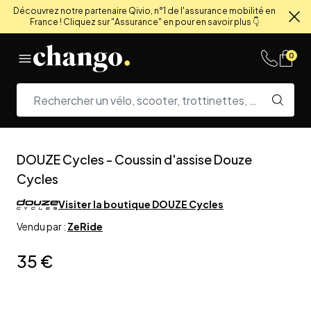
Découvrez notre partenaire Qivio, n°1 de l'assurance mobilité en
France ! Cliquez sur "Assurance" en pour en savoir plus 👇
Fe
Skip to content
0
DOUZE Cycles
-
Coussin d'assise Douze
Cycles
Visiter la boutique
DOUZE Cycles
Vendu par :
ZeRide
35 €