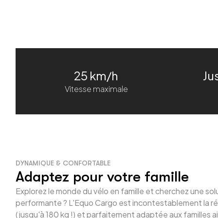
25 km/h
Ju
Vitesse maximale
DYNAMIQUE & CONFORTABLE
Adaptez pour votre famille
Explorez le monde du vélo en famille et cherchez une soluti
performante ? L'Equo Cargo est incontestablement la ré
(jusqu'à 180 kg !) et parfaitement adaptée aux familles a