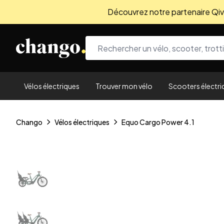
Découvrez notre partenaire Qivio
Skip to content
Vélos électriques
Trouver mon vélo
Scooters électri
Chango
Vélos électriques
Equo Cargo Power 4.1