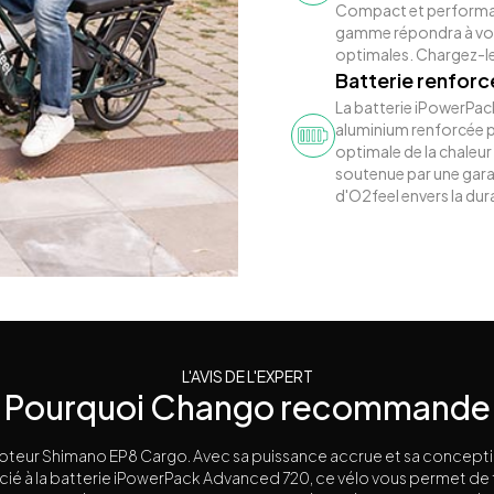
Compact et performant,
gamme répondra à vos
optimales. Chargez-le,
Batterie renforc
La batterie iPowerPa
aluminium renforcée p
optimale de la chaleur
soutenue par une gara
d'O2feel envers la durab
L'AVIS DE L'EXPERT
Pourquoi Chango recommande
oteur Shimano EP8 Cargo. Avec sa puissance accrue et sa concept
é à la batterie iPowerPack Advanced 720, ce vélo vous permet de t