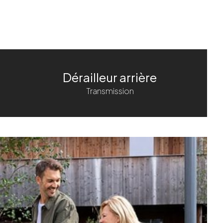
caisses avec ou sans cosy seat à
l’arrière.
Transportez vos courses et
votre enfant simplement
Fixation robuste sur 4 points
Dérailleur arrière
Transmission