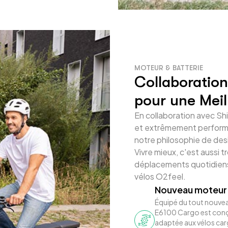
MOTEUR & BATTERIE
Collaboratio
pour une Meil
En collaboration avec Sh
et extrêmement performa
notre philosophie de des
Vivre mieux, c'est aussi 
déplacements quotidiens 
vélos O2feel.
Nouveau moteur
Équipé du tout nouve
E6100 Cargo est conçu
adaptée aux vélos car