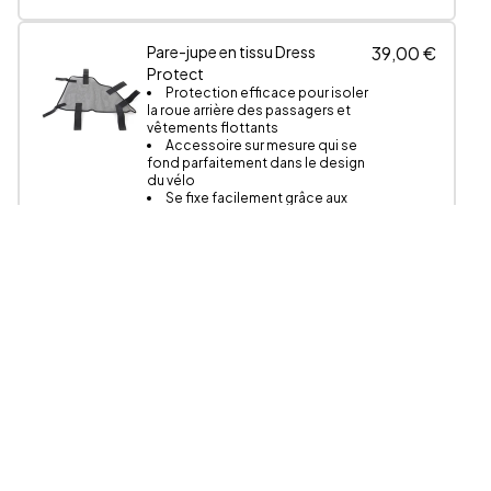
Pare-jupe en tissu Dress
39,00 €
Protect
Protection efficace pour isoler
la roue arrière des passagers et
vêtements flottants
Accessoire sur mesure qui se
fond parfaitement dans le design
du vélo
Se fixe facilement grâce aux
scratchs fournis
Repose-pieds Secure Steps
69,00 €
Idéal pour le confort et la
sécurité des passagers
Matière : Aluminium 6061
Structure 2 enfants Family
199,00 €
Bars
Matière en aluminium 6061
Permet de mettre une ou deux