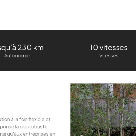
squ'à 230 km
10 vitesses
Autonomie
Vitesses
on à la fois flexible et
ponse la plus robuste
insi qu'aux entreprises en