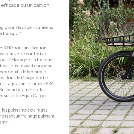
 efficace qu'un camion.
égration de câbles au niveau
e transport.
IK HD pour une fixation
ssurant votre confort et
par l'éclairage et la fourche.
teur vous laissant choisir sa
les produits de la marque
mal lors de chaque sortie.
clairage avant et arrière AXA
n Suspendue améliore les
es sur votre Equo Cargo.
 les puissants éclairages
tissant un freinage puissant
emin !