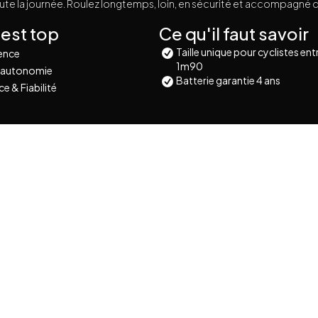
ute la journée. Roulez longtemps, loin, en sécurité et accompagné d
 est top
Ce qu'il faut savoir
Taille unique pour cyclistes en
ence
1m90
 autonomie
Batterie garantie 4 ans
e & Fiabilité