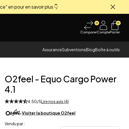
ce" en pour en savoir plus 👇
Fermer
0
0
Comparer
Compte
Panier
Assurance
Subventions
Blog
Boîte à outils
O2feel
-
Equo Cargo Power
4.1
4.50
/5
Lire nos avis (
4
)
 image
Visiter la boutique
O2feel
Vendu par :