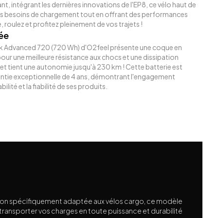
 intégrant les dernières innovations de l'EP8, ce vélo haut de
 besoins de chargement tout en offrant des performances
 roulez et profitez pleinement de vos trajets !
ée
ck Advanced 720 (720 Wh) d'O2feel présente une coque en
our une meilleure résistance aux chocs et une dissipation
 et tient une autonomie jusqu'à 230 km ! Cette batterie est
ntie exceptionnelle de 4 ans, démontrant l'engagement
ilité et la fiabilité de ses produits.
ion spécifiquement adaptée aux vélos cargo, ce modèle
ransporter vos charges en toute puissance et durabilité