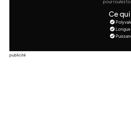
pour roulez to
Ce qui
Polyval
Longue
Puissanc
publicité