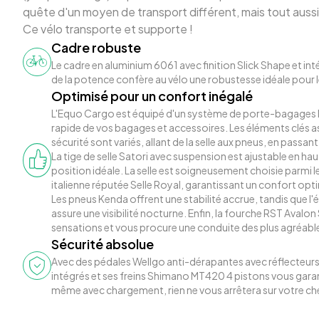
quête d'un moyen de transport différent, mais tout aussi
Ce vélo transporte et supporte !
Cadre robuste
Le cadre en aluminium 6061 avec finition Slick Shape et int
de la potence confère au vélo une robustesse idéale pour l
Optimisé pour un confort inégalé
L'Equo Cargo est équipé d'un système de porte-bagages M
rapide de vos bagages et accessoires. Les éléments clés a
sécurité sont variés, allant de la selle aux pneus, en passant 
La tige de selle Satori avec suspension est ajustable en hau
position idéale. La selle est soigneusement choisie parmi 
italienne réputée Selle Royal, garantissant un confort opti
Les pneus Kenda offrent une stabilité accrue, tandis que l'é
assure une visibilité nocturne. Enfin, la fourche RST Avalo
sensations et vous procure une conduite des plus agréabl
Sécurité absolue
Avec des pédales Wellgo anti-dérapantes avec réflecteurs,
intégrés et ses freins Shimano MT420 4 pistons vous garan
même avec chargement, rien ne vous arrêtera sur votre ch