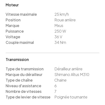
Moteur
Vitesse maximale
25
km/h
Position
Roue arrière
Marque
Mxus
Puissance
250
W
Voltage
36
V
Couple maximal
34
Nm
Transmission
Type de transmission
Dérailleur arrière
Marque du dérailleur
Shimano Altus M310
Type de chaîne
Chaine
Niveau d'assistance
6
Nombre de vitesses
7
Type de levier de vitesse
Poignée tournante