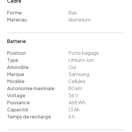
Cadre
Forme
Bas
Materiau
Aluminium
Batterie
Position
Porte bagage
Type
Lithium-Ion
Amovible
Oui
Marque
Samsung
Modèle
Cellules
Autonomie maximale
80
km
Voltage
36
V
Puissance
468
Wh
Capacité
13
Ah
Temps de recharge
6
h