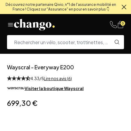
Découvrez notre partenaire Qivio, n°1 de l'assurance mobilité en
France ! Cliquez sur "Assurance" en pour en savoir plus 👇
Fe
Skip to content
0
Wayscral
-
Everyway E200
4.33
/5
Lire nos avis (
6
)
Visiter la boutique
Wayscral
699,30 €