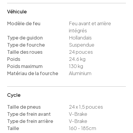
Véhicule
Modèle de feu
Feu avant et arrière
intégrés
Type de guidon
Hollandais
Type de fourche
Suspendue
Taille des roues
24
pouces
Poids
24.6
kg
Poids maximum
130
kg
Matériau de la fourche
Aluminium
Cycle
Taille de pneus
24 x 1,5
pouces
Type de frein avant
V-Brake
Type de frein arrière
V-Brake
Taille
160 - 185cm