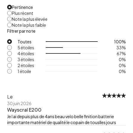
Pertinence
Plus récent
Note la plus élevée
Note la plus faible
Filtrer par note
Toutes
100
%
5 étoiles
33
%
4 étoiles
67
%
3 étoiles
0
%
2 étoiles
0
%
1 étoile
0
%
Le
30 juin 2026
Wayscral E200
Je l ai depuis plus de 4ans beau velo belle finition batterie
importante matériel de qualité le copain de touslles jours