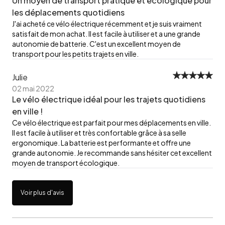
Un moyen de transport pratique et écologique pour
les déplacements quotidiens
J'ai acheté ce vélo électrique récemment et je suis vraiment
satisfait de mon achat. Il est facile à utiliser et a une grande
autonomie de batterie. C'est un excellent moyen de
transport pour les petits trajets en ville.
Julie
02 mai 2022
Le vélo électrique idéal pour les trajets quotidiens
en ville !
Ce vélo électrique est parfait pour mes déplacements en ville.
Il est facile à utiliser et très confortable grâce à sa selle
ergonomique. La batterie est performante et offre une
grande autonomie. Je recommande sans hésiter cet excellent
moyen de transport écologique.
Voir plus d'avis