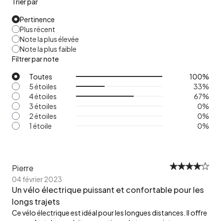
Trier par
Pertinence
Plus récent
Note la plus élevée
Note la plus faible
Filtrer par note
Toutes
100
%
5 étoiles
33
%
4 étoiles
67
%
3 étoiles
0
%
2 étoiles
0
%
1 étoile
0
%
Pierre
04 février 2023
Un vélo électrique puissant et confortable pour les
longs trajets
Ce vélo électrique est idéal pour les longues distances. Il offre