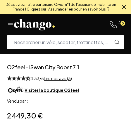
Découvrez notre partenaire Qivio, n°1 de l'assurance mobilité en
France ! Cliquez sur "Assurance" en pour en savoir plus 👇
Fe
Skip to content
0
O2feel
-
iSwan City Boost 7.1
4.33
/5
Lire nos avis (
3
)
Visiter la boutique
O2feel
Vendu par :
2 449,30 €