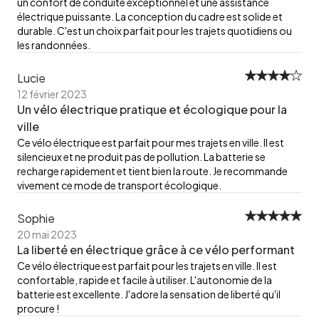
un confort de conduite exceptionnel et une assistance
électrique puissante. La conception du cadre est solide et
durable. C'est un choix parfait pour les trajets quotidiens ou
les randonnées.
Lucie
12 février 2023
Un vélo électrique pratique et écologique pour la
ville
Ce vélo électrique est parfait pour mes trajets en ville. Il est
silencieux et ne produit pas de pollution. La batterie se
recharge rapidement et tient bien la route. Je recommande
vivement ce mode de transport écologique.
Sophie
20 mai 2023
La liberté en électrique grâce à ce vélo performant
Ce vélo électrique est parfait pour les trajets en ville. Il est
confortable, rapide et facile à utiliser. L'autonomie de la
batterie est excellente. J'adore la sensation de liberté qu'il
procure !