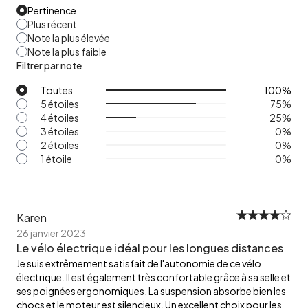
Pertinence
Plus récent
Note la plus élevée
Note la plus faible
Filtrer par note
Toutes
100
%
5 étoiles
75
%
4 étoiles
25
%
3 étoiles
0
%
2 étoiles
0
%
1 étoile
0
%
Karen
26 janvier 2023
Le vélo électrique idéal pour les longues distances
Je suis extrêmement satisfait de l'autonomie de ce vélo
électrique. Il est également très confortable grâce à sa selle et
ses poignées ergonomiques. La suspension absorbe bien les
chocs et le moteur est silencieux. Un excellent choix pour les