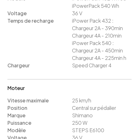
iPowerPack 540 Wh
Voltage
36
V
Temps de recharge
iPower Pack 432 :
Chargeur 2A - 390min
Chargeur 4A - 210min
iPower Pack 540 :
Chargeur 2A - 450min
Chargeur 4A - 225min
h
Chargeur
Speed Charger 4
Moteur
Vitesse maximale
25
km/h
Position
Central sur pédalier
Marque
Shimano
Puissance
250
W
Modèle
STEPS E6100
Voltage
36
V