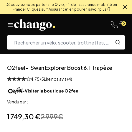
Découvrez notre partenaire Qivio, n°1 de l'assurance mobilité en
France ! Cliquez sur "Assurance" en pour en savoir plus 👇
Fe
Skip to content
0
O2feel
-
iSwan Explorer Boost 6.1 Trapèze
4.75
/5
Lire nos avis (
4
)
Visiter la boutique
O2feel
Vendu par :
1 749,30 €
2 999
€