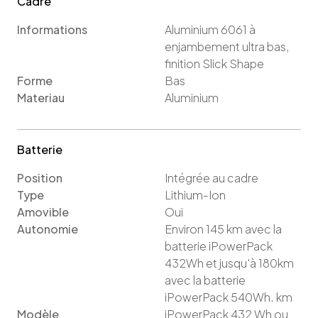
Cadre
Informations
Aluminium 6061 à
enjambement ultra bas,
finition Slick Shape
Forme
Bas
Materiau
Aluminium
Batterie
Position
Intégrée au cadre
Type
Lithium-Ion
Amovible
Oui
Autonomie
Environ 145 km avec la
batterie iPowerPack
432Wh et jusqu'à 180km
avec la batterie
iPowerPack 540Wh.
km
Modèle
iPowerPack 432 Wh
ou