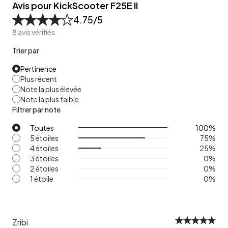
Avis pour KickScooter F25E II
4.75
/5
8
avis vérifiés
Trier par
Pertinence
Plus récent
Note la plus élevée
Note la plus faible
Filtrer par note
Toutes
100
%
5 étoiles
75
%
4 étoiles
25
%
3 étoiles
0
%
2 étoiles
0
%
1 étoile
0
%
Zribi