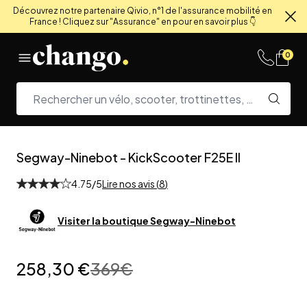
Découvrez notre partenaire Qivio, n°1 de l'assurance mobilité en
France ! Cliquez sur "Assurance" en pour en savoir plus 👇
Fe
Skip to content
0
Segway-Ninebot
-
KickScooter F25E II
4.75
/5
Lire nos avis (
8
)
Visiter la boutique
Segway-Ninebot
258,30 €
369
€