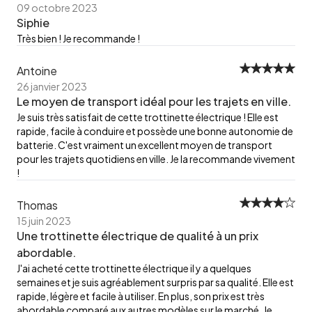
09 octobre 2023
Siphie
Très bien ! Je recommande !
Antoine
26 janvier 2023
Le moyen de transport idéal pour les trajets en ville.
Je suis très satisfait de cette trottinette électrique ! Elle est
rapide, facile à conduire et possède une bonne autonomie de
batterie. C'est vraiment un excellent moyen de transport
pour les trajets quotidiens en ville. Je la recommande vivement
!
Thomas
15 juin 2023
Une trottinette électrique de qualité à un prix
abordable.
J'ai acheté cette trottinette électrique il y a quelques
semaines et je suis agréablement surpris par sa qualité. Elle est
rapide, légère et facile à utiliser. En plus, son prix est très
abordable comparé aux autres modèles sur le marché. Je