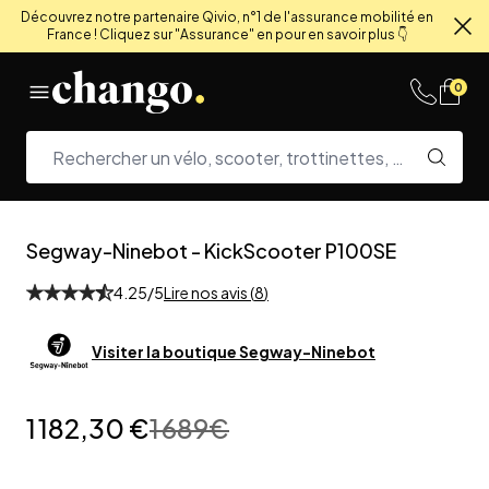
Découvrez notre partenaire Qivio, n°1 de l'assurance mobilité en
France ! Cliquez sur "Assurance" en pour en savoir plus 👇
Fe
Skip to content
0
Segway-Ninebot
-
KickScooter P100SE
4.25
/5
Lire nos avis (
8
)
Visiter la boutique
Segway-Ninebot
1 182,30 €
1 689
€