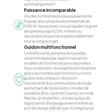
automatiquement !
Puissance incomparable
Une des trottinettes les plus puissantes de
Segway avec une puissance maximale de
1350 W. Vous pouvez vous propulser et gravir
des pentes jusqu'à 23%, monter ou
descendre ces pentes et pavés stablement
tout au long du trajet.
Guidon multifonctionnel
Ce KickScooter présente de nouvelles
caractéristiques par rapport aux autres
modèles de trottinettes pour répondre à
tous vos besoins. Une expérience interactive
grâce aux nombreuses fonction sur votre
guidon avec un klaxon, le bouton
marche/arrêt & le commutateur de mode
permettant de choisir entre 3 modes de
conduites (Eco, Sport et Course), un mode
Marche, un mode Parc, un interrupteur de
clignotant et d'éclairage avant et même un
port de charge USB de type-C intégré pour