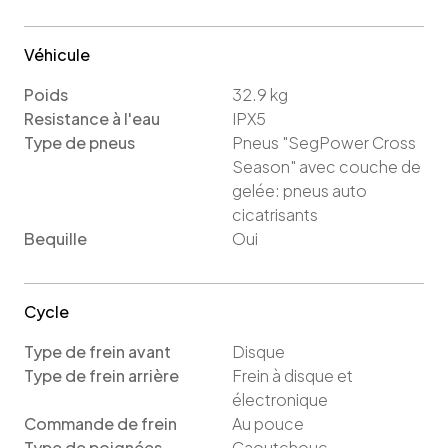
Véhicule
Poids
32.9
kg
Resistance à l'eau
IPX5
Type de pneus
Pneus "SegPower Cross
Season" avec couche de
gelée: pneus auto
cicatrisants
Bequille
Oui
Cycle
Type de frein avant
Disque
Type de frein arrière
Frein à disque et
électronique
Commande de frein
Au pouce
Type de poignées
Caoutchouc