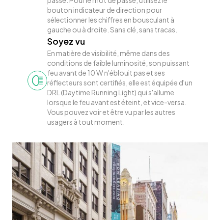
passe. Pour le mot de passe, utilisez le
bouton indicateur de direction pour
sélectionner les chiffres en bousculant à
gauche ou à droite. Sans clé, sans tracas.
Soyez vu
En matière de visibilité, même dans des
conditions de faible luminosité, son puissant
feu avant de 10 W n'éblouit pas et ses
réflecteurs sont certifiés, elle est équipée d'un
DRL (Daytime Running Light) qui s'allume
lorsque le feu avant est éteint, et vice-versa.
Vous pouvez voir et être vu par les autres
usagers à tout moment.