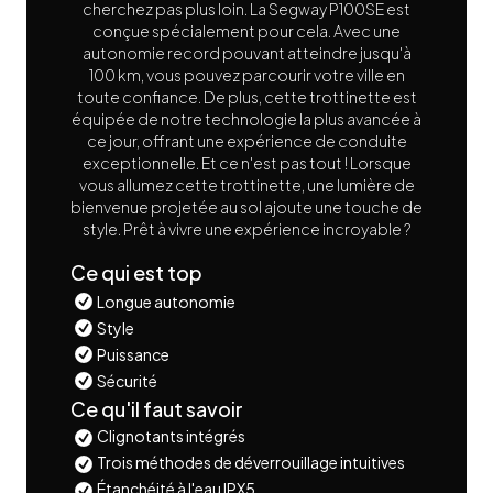
cherchez pas plus loin. La Segway P100SE est
conçue spécialement pour cela. Avec une
autonomie record pouvant atteindre jusqu'à
100 km, vous pouvez parcourir votre ville en
toute confiance. De plus, cette trottinette est
équipée de notre technologie la plus avancée à
ce jour, offrant une expérience de conduite
exceptionnelle. Et ce n'est pas tout ! Lorsque
vous allumez cette trottinette, une lumière de
bienvenue projetée au sol ajoute une touche de
style. Prêt à vivre une expérience incroyable ?
Ce qui est top
Longue autonomie
Style
Puissance
Sécurité
Ce qu'il faut savoir
Clignotants intégrés
Trois méthodes de déverrouillage intuitives
Étanchéité à l'eau IPX5