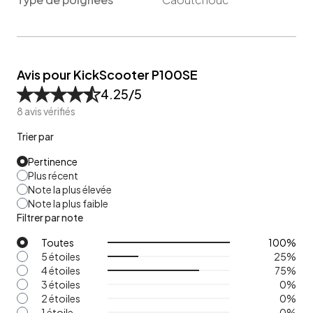
Avis pour KickScooter P100SE
4.25
/5
8
avis vérifiés
Trier par
Pertinence
Plus récent
Note la plus élevée
Note la plus faible
Filtrer par note
Toutes
100
%
5 étoiles
25
%
4 étoiles
75
%
3 étoiles
0
%
2 étoiles
0
%
1 étoile
0
%