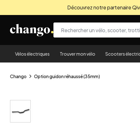
Découvrez notre partenaire Qivio
Skip to content
Vélos électriques
Trouver mon vélo
Scooters électri
Chango
Option guidon réhaussé (35mm)