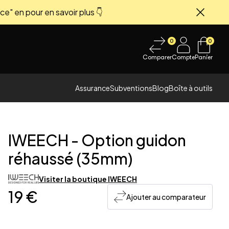
ce" en pour en savoir plus 👇
Fermer
0
0
Comparer
Compte
Panier
Assurance
Subventions
Blog
Boîte à outils
IWEECH
-
Option guidon
réhaussé (35mm)
Visiter la boutique
IWEECH
 image
19 €
Ajouter au comparateur