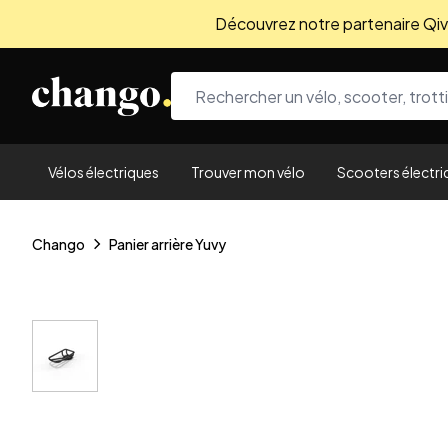
Découvrez notre partenaire Qivio
Skip to content
Vélos électriques
Trouver mon vélo
Scooters électri
Chango
Panier arrière Yuvy