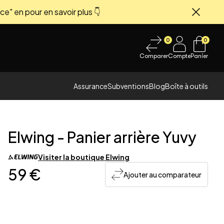
ce" en pour en savoir plus 👇
Fermer
0
0
Comparer
Compte
Panier
Assurance
Subventions
Blog
Boîte à outils
Elwing
-
Panier arrière Yuvy
Visiter la boutique
Elwing
59 €
Ajouter au comparateur
 image